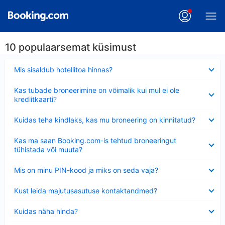
10 populaarsemat küsimust
Ahendatud
Mis sisaldub hotellitoa hinnas?
Ahendatud
Kas tubade broneerimine on võimalik kui mul ei ole
krediitkaarti?
Ahendatud
Kuidas teha kindlaks, kas mu broneering on kinnitatud?
Ahendatud
Kas ma saan Booking.com-is tehtud broneeringut
tühistada või muuta?
Ahendatud
Mis on minu PIN-kood ja miks on seda vaja?
Ahendatud
Kust leida majutusasutuse kontaktandmed?
Ahendatud
Kuidas näha hinda?