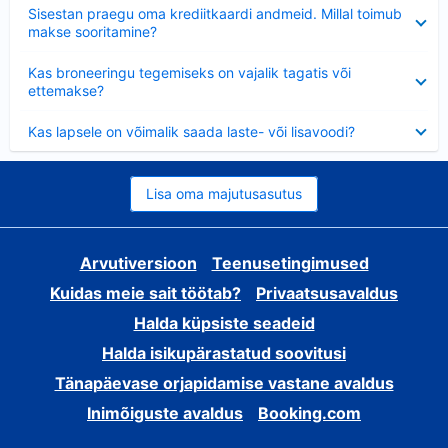
Ahendatud
Sisestan praegu oma krediitkaardi andmeid. Millal toimub
makse sooritamine?
Ahendatud
Kas broneeringu tegemiseks on vajalik tagatis või
ettemakse?
Ahendatud
Kas lapsele on võimalik saada laste- või lisavoodi?
Lisa oma majutusasutus
Arvutiversioon
Teenusetingimused
Kuidas meie sait töötab?
Privaatsusavaldus
Halda küpsiste seadeid
Halda isikupärastatud soovitusi
Tänapäevase orjapidamise vastane avaldus
Inimõiguste avaldus
Booking.com