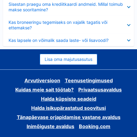
Ahendatud
Sisestan praegu oma krediitkaardi andmeid. Millal toimub
makse sooritamine?
Ahendatud
Kas broneeringu tegemiseks on vajalik tagatis või
ettemakse?
Ahendatud
Kas lapsele on võimalik saada laste- või lisavoodi?
Lisa oma majutusasutus
Arvutiversioon
Teenusetingimused
Kuidas meie sait töötab?
Privaatsusavaldus
Halda küpsiste seadeid
Halda isikupärastatud soovitusi
Tänapäevase orjapidamise vastane avaldus
Inimõiguste avaldus
Booking.com