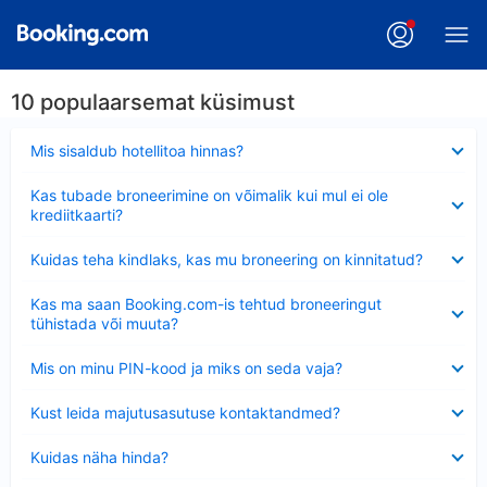
10 populaarsemat küsimust
Ahendatud
Mis sisaldub hotellitoa hinnas?
Ahendatud
Kas tubade broneerimine on võimalik kui mul ei ole
krediitkaarti?
Ahendatud
Kuidas teha kindlaks, kas mu broneering on kinnitatud?
Ahendatud
Kas ma saan Booking.com-is tehtud broneeringut
tühistada või muuta?
Ahendatud
Mis on minu PIN-kood ja miks on seda vaja?
Ahendatud
Kust leida majutusasutuse kontaktandmed?
Ahendatud
Kuidas näha hinda?