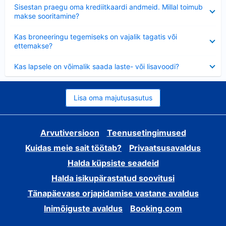
Ahendatud
Sisestan praegu oma krediitkaardi andmeid. Millal toimub
makse sooritamine?
Ahendatud
Kas broneeringu tegemiseks on vajalik tagatis või
ettemakse?
Ahendatud
Kas lapsele on võimalik saada laste- või lisavoodi?
Lisa oma majutusasutus
Arvutiversioon
Teenusetingimused
Kuidas meie sait töötab?
Privaatsusavaldus
Halda küpsiste seadeid
Halda isikupärastatud soovitusi
Tänapäevase orjapidamise vastane avaldus
Inimõiguste avaldus
Booking.com