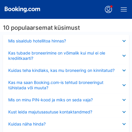
10 populaarsemat küsimust
Ahendatud
Mis sisaldub hotellitoa hinnas?
Ahendatud
Kas tubade broneerimine on võimalik kui mul ei ole
krediitkaarti?
Ahendatud
Kuidas teha kindlaks, kas mu broneering on kinnitatud?
Ahendatud
Kas ma saan Booking.com-is tehtud broneeringut
tühistada või muuta?
Ahendatud
Mis on minu PIN-kood ja miks on seda vaja?
Ahendatud
Kust leida majutusasutuse kontaktandmed?
Ahendatud
Kuidas näha hinda?