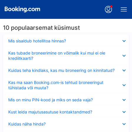
10 populaarsemat küsimust
Ahendatud
Mis sisaldub hotellitoa hinnas?
Ahendatud
Kas tubade broneerimine on võimalik kui mul ei ole
krediitkaarti?
Ahendatud
Kuidas teha kindlaks, kas mu broneering on kinnitatud?
Ahendatud
Kas ma saan Booking.com-is tehtud broneeringut
tühistada või muuta?
Ahendatud
Mis on minu PIN-kood ja miks on seda vaja?
Ahendatud
Kust leida majutusasutuse kontaktandmed?
Ahendatud
Kuidas näha hinda?