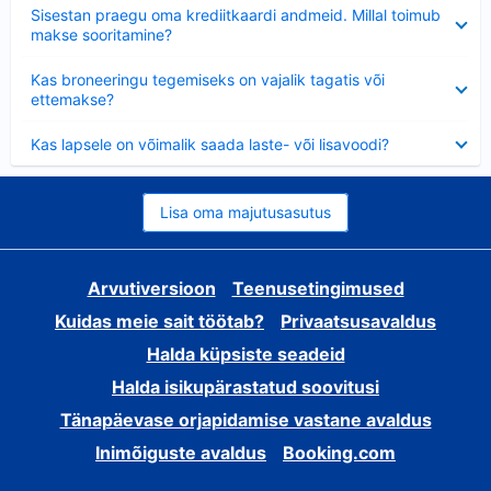
Ahendatud
Sisestan praegu oma krediitkaardi andmeid. Millal toimub
makse sooritamine?
Ahendatud
Kas broneeringu tegemiseks on vajalik tagatis või
ettemakse?
Ahendatud
Kas lapsele on võimalik saada laste- või lisavoodi?
Lisa oma majutusasutus
Arvutiversioon
Teenusetingimused
Kuidas meie sait töötab?
Privaatsusavaldus
Halda küpsiste seadeid
Halda isikupärastatud soovitusi
Tänapäevase orjapidamise vastane avaldus
Inimõiguste avaldus
Booking.com