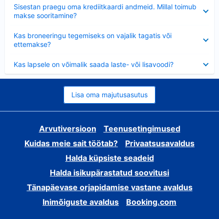
Ahendatud
Sisestan praegu oma krediitkaardi andmeid. Millal toimub
makse sooritamine?
Ahendatud
Kas broneeringu tegemiseks on vajalik tagatis või
ettemakse?
Ahendatud
Kas lapsele on võimalik saada laste- või lisavoodi?
Lisa oma majutusasutus
Arvutiversioon
Teenusetingimused
Kuidas meie sait töötab?
Privaatsusavaldus
Halda küpsiste seadeid
Halda isikupärastatud soovitusi
Tänapäevase orjapidamise vastane avaldus
Inimõiguste avaldus
Booking.com