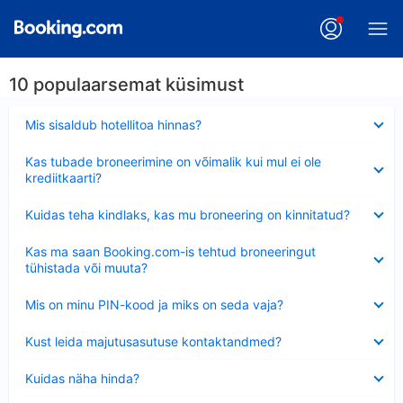
10 populaarsemat küsimust
Ahendatud
Mis sisaldub hotellitoa hinnas?
Ahendatud
Kas tubade broneerimine on võimalik kui mul ei ole
krediitkaarti?
Ahendatud
Kuidas teha kindlaks, kas mu broneering on kinnitatud?
Ahendatud
Kas ma saan Booking.com-is tehtud broneeringut
tühistada või muuta?
Ahendatud
Mis on minu PIN-kood ja miks on seda vaja?
Ahendatud
Kust leida majutusasutuse kontaktandmed?
Ahendatud
Kuidas näha hinda?