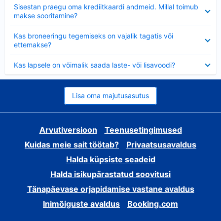
Ahendatud
Sisestan praegu oma krediitkaardi andmeid. Millal toimub
makse sooritamine?
Ahendatud
Kas broneeringu tegemiseks on vajalik tagatis või
ettemakse?
Ahendatud
Kas lapsele on võimalik saada laste- või lisavoodi?
Lisa oma majutusasutus
Arvutiversioon
Teenusetingimused
Kuidas meie sait töötab?
Privaatsusavaldus
Halda küpsiste seadeid
Halda isikupärastatud soovitusi
Tänapäevase orjapidamise vastane avaldus
Inimõiguste avaldus
Booking.com