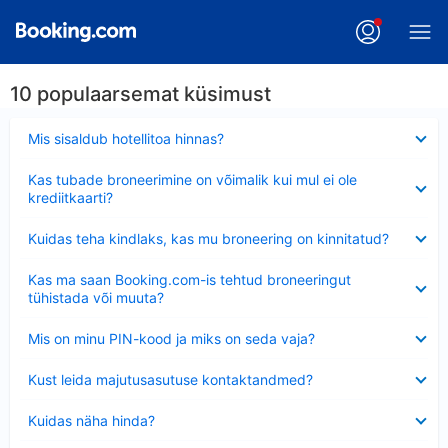
10 populaarsemat küsimust
Ahendatud
Mis sisaldub hotellitoa hinnas?
Ahendatud
Kas tubade broneerimine on võimalik kui mul ei ole
krediitkaarti?
Ahendatud
Kuidas teha kindlaks, kas mu broneering on kinnitatud?
Ahendatud
Kas ma saan Booking.com-is tehtud broneeringut
tühistada või muuta?
Ahendatud
Mis on minu PIN-kood ja miks on seda vaja?
Ahendatud
Kust leida majutusasutuse kontaktandmed?
Ahendatud
Kuidas näha hinda?