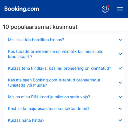
10 populaarsemat küsimust
Ahendatud
Mis sisaldub hotellitoa hinnas?
Ahendatud
Kas tubade broneerimine on võimalik kui mul ei ole
krediitkaarti?
Ahendatud
Kuidas teha kindlaks, kas mu broneering on kinnitatud?
Ahendatud
Kas ma saan Booking.com-is tehtud broneeringut
tühistada või muuta?
Ahendatud
Mis on minu PIN-kood ja miks on seda vaja?
Ahendatud
Kust leida majutusasutuse kontaktandmed?
Ahendatud
Kuidas näha hinda?