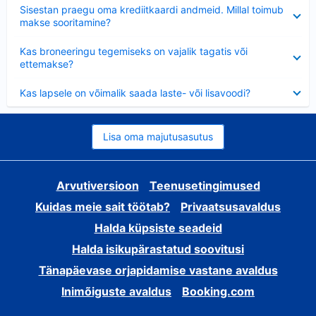
Ahendatud
Sisestan praegu oma krediitkaardi andmeid. Millal toimub
makse sooritamine?
Ahendatud
Kas broneeringu tegemiseks on vajalik tagatis või
ettemakse?
Ahendatud
Kas lapsele on võimalik saada laste- või lisavoodi?
Lisa oma majutusasutus
Arvutiversioon
Teenusetingimused
Kuidas meie sait töötab?
Privaatsusavaldus
Halda küpsiste seadeid
Halda isikupärastatud soovitusi
Tänapäevase orjapidamise vastane avaldus
Inimõiguste avaldus
Booking.com