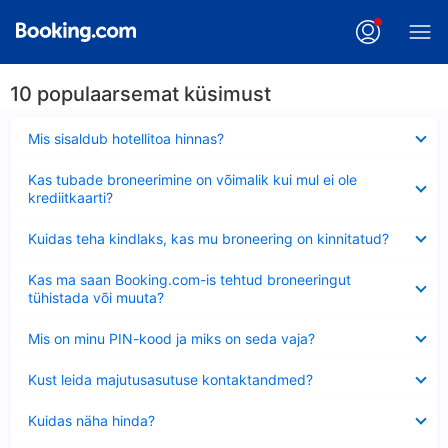
10 populaarsemat küsimust
Ahendatud
Mis sisaldub hotellitoa hinnas?
Ahendatud
Kas tubade broneerimine on võimalik kui mul ei ole
krediitkaarti?
Ahendatud
Kuidas teha kindlaks, kas mu broneering on kinnitatud?
Ahendatud
Kas ma saan Booking.com-is tehtud broneeringut
tühistada või muuta?
Ahendatud
Mis on minu PIN-kood ja miks on seda vaja?
Ahendatud
Kust leida majutusasutuse kontaktandmed?
Ahendatud
Kuidas näha hinda?