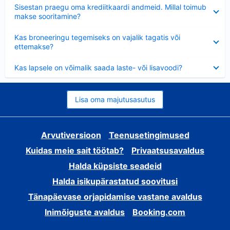
Ahendatud
Sisestan praegu oma krediitkaardi andmeid. Millal toimub
makse sooritamine?
Ahendatud
Kas broneeringu tegemiseks on vajalik tagatis või
ettemakse?
Ahendatud
Kas lapsele on võimalik saada laste- või lisavoodi?
Lisa oma majutusasutus
Arvutiversioon
Teenusetingimused
Kuidas meie sait töötab?
Privaatsusavaldus
Halda küpsiste seadeid
Halda isikupärastatud soovitusi
Tänapäevase orjapidamise vastane avaldus
Inimõiguste avaldus
Booking.com