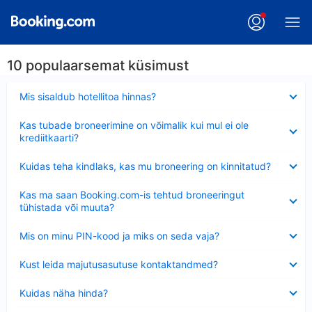
10 populaarsemat küsimust
Ahendatud
Mis sisaldub hotellitoa hinnas?
Ahendatud
Kas tubade broneerimine on võimalik kui mul ei ole
krediitkaarti?
Ahendatud
Kuidas teha kindlaks, kas mu broneering on kinnitatud?
Ahendatud
Kas ma saan Booking.com-is tehtud broneeringut
tühistada või muuta?
Ahendatud
Mis on minu PIN-kood ja miks on seda vaja?
Ahendatud
Kust leida majutusasutuse kontaktandmed?
Ahendatud
Kuidas näha hinda?