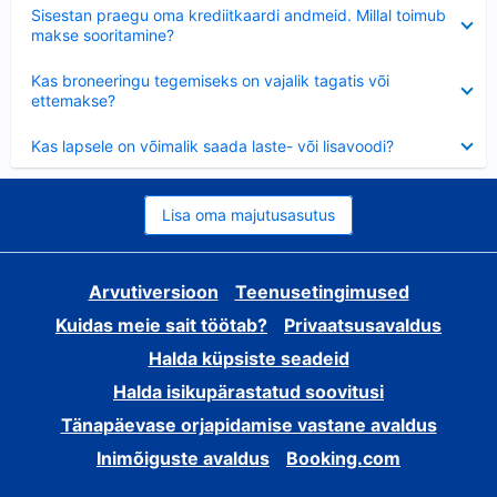
Ahendatud
Sisestan praegu oma krediitkaardi andmeid. Millal toimub
makse sooritamine?
Ahendatud
Kas broneeringu tegemiseks on vajalik tagatis või
ettemakse?
Ahendatud
Kas lapsele on võimalik saada laste- või lisavoodi?
Lisa oma majutusasutus
Arvutiversioon
Teenusetingimused
Kuidas meie sait töötab?
Privaatsusavaldus
Halda küpsiste seadeid
Halda isikupärastatud soovitusi
Tänapäevase orjapidamise vastane avaldus
Inimõiguste avaldus
Booking.com