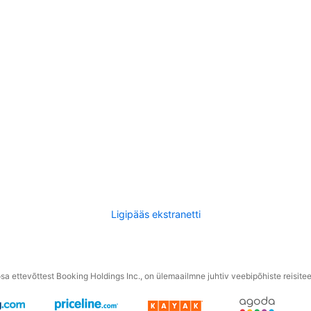
Ligipääs ekstranetti
a ettevõttest Booking Holdings Inc., on ülemaailmne juhtiv veebipõhiste reisite