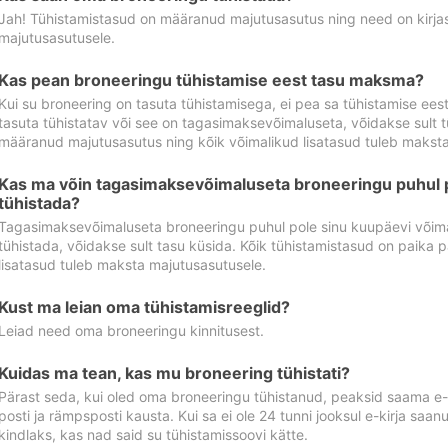
Jah! Tühistamistasud on määranud majutusasutus ning need on kirjas 
majutusasutusele.
Kas pean broneeringu tühistamise eest tasu maksma?
Kui su broneering on tasuta tühistamisega, ei pea sa tühistamise ee
tasuta tühistatav või see on tagasimaksevõimaluseta, võidakse sult t
määranud majutusasutus ning kõik võimalikud lisatasud tuleb maksta
Kas ma võin tagasimaksevõimaluseta broneeringu puhul 
tühistada?
Tagasimaksevõimaluseta broneeringu puhul pole sinu kuupäevi võima
tühistada, võidakse sult tasu küsida. Kõik tühistamistasud on paika 
lisatasud tuleb maksta majutusasutusele.
Kust ma leian oma tühistamisreeglid?
Leiad need oma broneeringu kinnitusest.
Kuidas ma tean, kas mu broneering tühistati?
Pärast seda, kui oled oma broneeringu tühistanud, peaksid saama e-ki
posti ja rämpsposti kausta. Kui sa ei ole 24 tunni jooksul e-kirja sa
kindlaks, kas nad said su tühistamissoovi kätte.