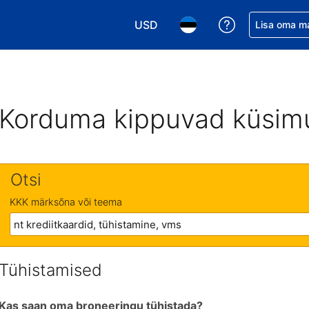
USD
Saa broneerin
Lisa oma m
Vali valuuta. Praegune valitud va
Vali keel. Praegune valit
Korduma kippuvad küsim
Otsi
KKK märksõna või teema
Tühistamised
Kas saan oma broneeringu tühistada?