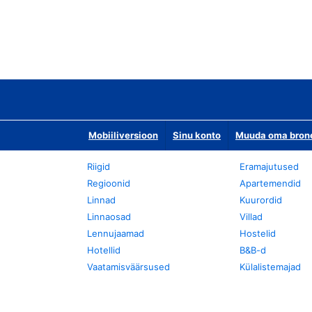
Mobiiliversioon
Sinu konto
Muuda oma bronee
Riigid
Eramajutused
Regioonid
Apartemendid
Linnad
Kuurordid
Linnaosad
Villad
Lennujaamad
Hostelid
Hotellid
B&B-d
Vaatamisväärsused
Külalistemajad