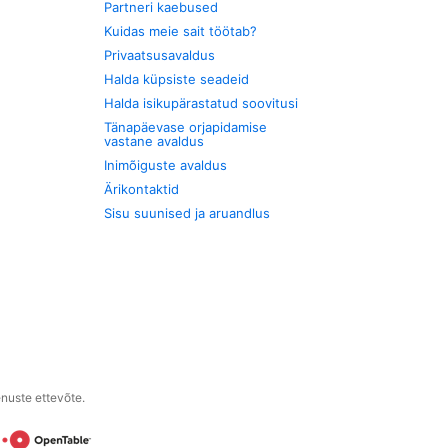
Partneri kaebused
Kuidas meie sait töötab?
Privaatsusavaldus
Halda küpsiste seadeid
Halda isikupärastatud soovitusi
Tänapäevase orjapidamise
vastane avaldus
Inimõiguste avaldus
Ärikontaktid
Sisu suunised ja aruandlus
enuste ettevõte.