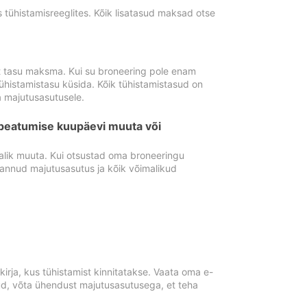
tühistamisreeglites. Kõik lisatasud maksad otse
st tasu maksma. Kui su broneering pole enam
ühistamistasu küsida. Kõik tühistamistasud on
 majutusasutusele.
peatumise kuupäevi muuta või
lik muuta. Kui otsustad oma broneeringu
pannud majutusasutus ja kõik võimalikud
rja, kus tühistamist kinnitatakse. Vaata oma e-
anud, võta ühendust majutusasutusega, et teha