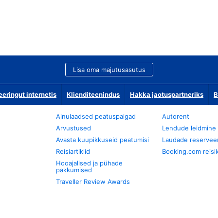
Lisa oma majutusasutus
ringut internetis
Klienditeenindus
Hakka jaotuspartneriks
B
Ainulaadsed peatuspaigad
Autorent
Arvustused
Lendude leidmine
Avasta kuupikkuseid peatumisi
Laudade reservee
Reisiartiklid
Booking.com reisik
Hooajalised ja pühade
pakkumised
Traveller Review Awards