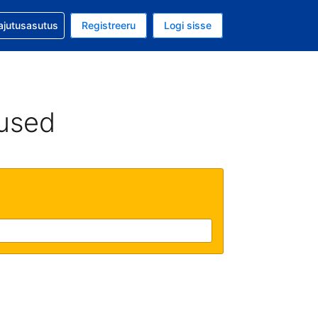
guga abi
ajutusasutus
Registreeru
Logi sisse
luuta on USA dollar
ud keel on Eesti keeles
used