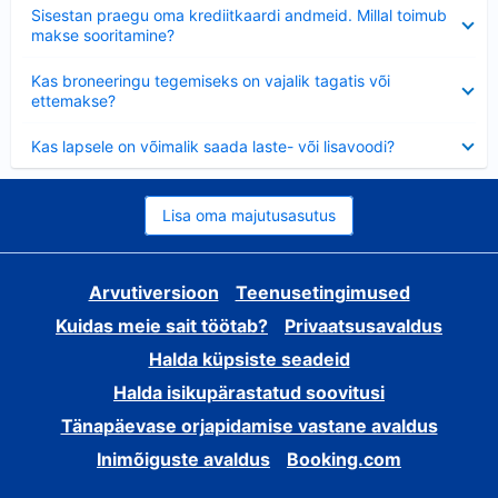
Ahendatud
Sisestan praegu oma krediitkaardi andmeid. Millal toimub
makse sooritamine?
Ahendatud
Kas broneeringu tegemiseks on vajalik tagatis või
ettemakse?
Ahendatud
Kas lapsele on võimalik saada laste- või lisavoodi?
Lisa oma majutusasutus
Arvutiversioon
Teenusetingimused
Kuidas meie sait töötab?
Privaatsusavaldus
Halda küpsiste seadeid
Halda isikupärastatud soovitusi
Tänapäevase orjapidamise vastane avaldus
Inimõiguste avaldus
Booking.com