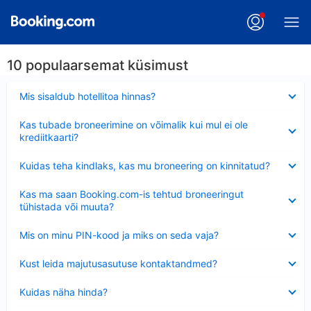
10 populaarsemat küsimust
Ahendatud
Mis sisaldub hotellitoa hinnas?
Ahendatud
Kas tubade broneerimine on võimalik kui mul ei ole
krediitkaarti?
Ahendatud
Kuidas teha kindlaks, kas mu broneering on kinnitatud?
Ahendatud
Kas ma saan Booking.com-is tehtud broneeringut
tühistada või muuta?
Ahendatud
Mis on minu PIN-kood ja miks on seda vaja?
Ahendatud
Kust leida majutusasutuse kontaktandmed?
Ahendatud
Kuidas näha hinda?