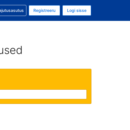
guga abi
ajutusasutus
Registreeru
Logi sisse
luuta on USA dollar
ud keel on Eesti keeles
used