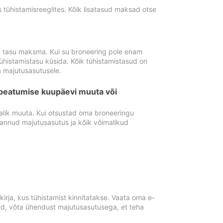
tühistamisreeglites. Kõik lisatasud maksad otse
st tasu maksma. Kui su broneering pole enam
ühistamistasu küsida. Kõik tühistamistasud on
 majutusasutusele.
peatumise kuupäevi muuta või
lik muuta. Kui otsustad oma broneeringu
pannud majutusasutus ja kõik võimalikud
rja, kus tühistamist kinnitatakse. Vaata oma e-
anud, võta ühendust majutusasutusega, et teha