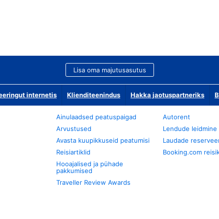
Lisa oma majutusasutus
ringut internetis
Klienditeenindus
Hakka jaotuspartneriks
B
Ainulaadsed peatuspaigad
Autorent
Arvustused
Lendude leidmine
Avasta kuupikkuseid peatumisi
Laudade reservee
Reisiartiklid
Booking.com reisik
Hooajalised ja pühade
pakkumised
Traveller Review Awards