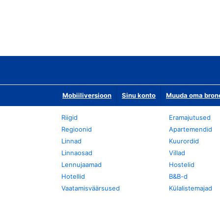
Mobiiliversioon
Sinu konto
Muuda oma bronee
Riigid
Eramajutused
Regioonid
Apartemendid
Linnad
Kuurordid
Linnaosad
Villad
Lennujaamad
Hostelid
Hotellid
B&B-d
Vaatamisväärsused
Külalistemajad