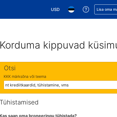
USD
Saa broneerin
Lisa oma m
Vali valuuta. Praegune valitud va
Vali keel. Praegune valit
Korduma kippuvad küsim
Otsi
KKK märksõna või teema
Tühistamised
Kas saan oma broneeringu tühistada?