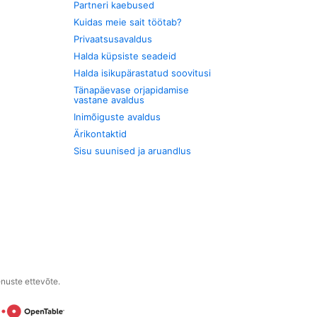
Partneri kaebused
Kuidas meie sait töötab?
Privaatsusavaldus
Halda küpsiste seadeid
Halda isikupärastatud soovitusi
Tänapäevase orjapidamise
vastane avaldus
Inimõiguste avaldus
Ärikontaktid
Sisu suunised ja aruandlus
enuste ettevõte.