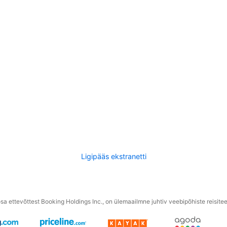
Ligipääs ekstranetti
a ettevõttest Booking Holdings Inc., on ülemaailmne juhtiv veebipõhiste reisite