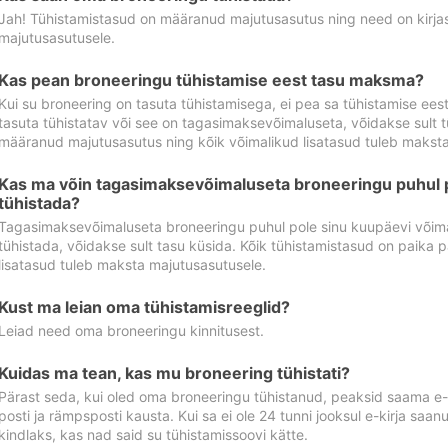
Jah! Tühistamistasud on määranud majutusasutus ning need on kirjas 
majutusasutusele.
Kas pean broneeringu tühistamise eest tasu maksma?
Kui su broneering on tasuta tühistamisega, ei pea sa tühistamise ee
tasuta tühistatav või see on tagasimaksevõimaluseta, võidakse sult t
määranud majutusasutus ning kõik võimalikud lisatasud tuleb maksta
Kas ma võin tagasimaksevõimaluseta broneeringu puhul 
tühistada?
Tagasimaksevõimaluseta broneeringu puhul pole sinu kuupäevi võima
tühistada, võidakse sult tasu küsida. Kõik tühistamistasud on paika 
lisatasud tuleb maksta majutusasutusele.
Kust ma leian oma tühistamisreeglid?
Leiad need oma broneeringu kinnitusest.
Kuidas ma tean, kas mu broneering tühistati?
Pärast seda, kui oled oma broneeringu tühistanud, peaksid saama e-ki
posti ja rämpsposti kausta. Kui sa ei ole 24 tunni jooksul e-kirja sa
kindlaks, kas nad said su tühistamissoovi kätte.