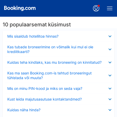
10 populaarsemat küsimust
Ahendatud
Mis sisaldub hotellitoa hinnas?
Ahendatud
Kas tubade broneerimine on võimalik kui mul ei ole
krediitkaarti?
Ahendatud
Kuidas teha kindlaks, kas mu broneering on kinnitatud?
Ahendatud
Kas ma saan Booking.com-is tehtud broneeringut
tühistada või muuta?
Ahendatud
Mis on minu PIN-kood ja miks on seda vaja?
Ahendatud
Kust leida majutusasutuse kontaktandmed?
Ahendatud
Kuidas näha hinda?