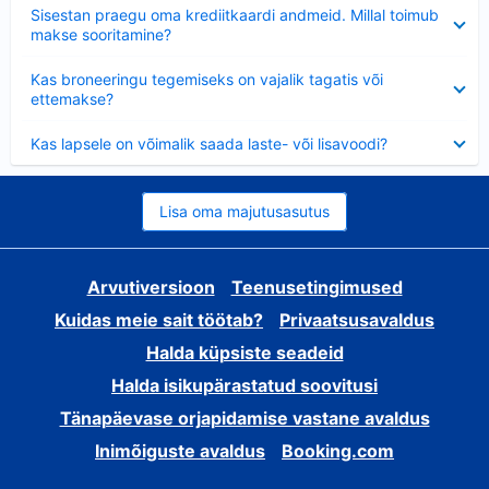
Ahendatud
Sisestan praegu oma krediitkaardi andmeid. Millal toimub
makse sooritamine?
Ahendatud
Kas broneeringu tegemiseks on vajalik tagatis või
ettemakse?
Ahendatud
Kas lapsele on võimalik saada laste- või lisavoodi?
Lisa oma majutusasutus
Arvutiversioon
Teenusetingimused
Kuidas meie sait töötab?
Privaatsusavaldus
Halda küpsiste seadeid
Halda isikupärastatud soovitusi
Tänapäevase orjapidamise vastane avaldus
Inimõiguste avaldus
Booking.com