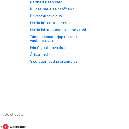
Partneri kaebused
Kuidas meie sait töötab?
Privaatsusavaldus
Halda küpsiste seadeid
Halda isikupärastatud soovitusi
Tänapäevase orjapidamise
vastane avaldus
Inimõiguste avaldus
Ärikontaktid
Sisu suunised ja aruandlus
enuste ettevõte.