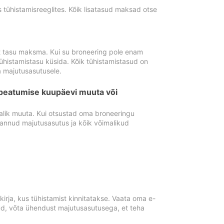
tühistamisreeglites. Kõik lisatasud maksad otse
st tasu maksma. Kui su broneering pole enam
ühistamistasu küsida. Kõik tühistamistasud on
 majutusasutusele.
peatumise kuupäevi muuta või
lik muuta. Kui otsustad oma broneeringu
pannud majutusasutus ja kõik võimalikud
rja, kus tühistamist kinnitatakse. Vaata oma e-
anud, võta ühendust majutusasutusega, et teha