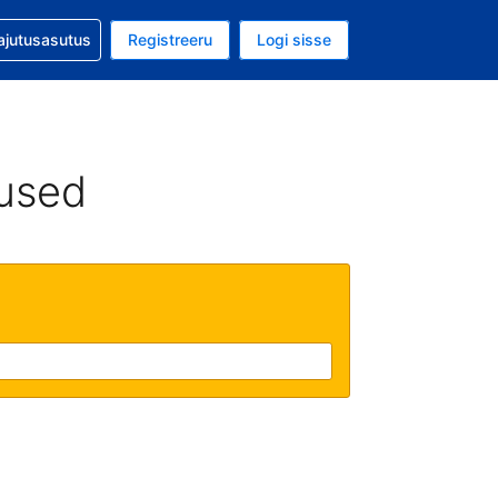
guga abi
ajutusasutus
Registreeru
Logi sisse
luuta on USA dollar
ud keel on Eesti keeles
used