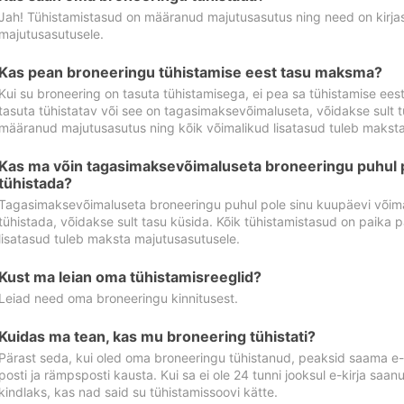
Jah! Tühistamistasud on määranud majutusasutus ning need on kirjas 
majutusasutusele.
Kas pean broneeringu tühistamise eest tasu maksma?
Kui su broneering on tasuta tühistamisega, ei pea sa tühistamise ee
tasuta tühistatav või see on tagasimaksevõimaluseta, võidakse sult t
määranud majutusasutus ning kõik võimalikud lisatasud tuleb maksta
Kas ma võin tagasimaksevõimaluseta broneeringu puhul 
tühistada?
Tagasimaksevõimaluseta broneeringu puhul pole sinu kuupäevi võima
tühistada, võidakse sult tasu küsida. Kõik tühistamistasud on paika 
lisatasud tuleb maksta majutusasutusele.
Kust ma leian oma tühistamisreeglid?
Leiad need oma broneeringu kinnitusest.
Kuidas ma tean, kas mu broneering tühistati?
Pärast seda, kui oled oma broneeringu tühistanud, peaksid saama e-ki
posti ja rämpsposti kausta. Kui sa ei ole 24 tunni jooksul e-kirja sa
kindlaks, kas nad said su tühistamissoovi kätte.