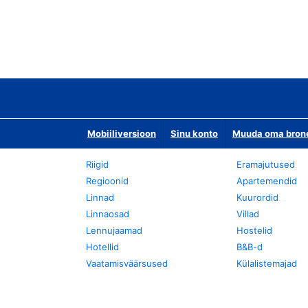
Mobiiliversioon
Sinu konto
Muuda oma bronee
Riigid
Eramajutused
Regioonid
Apartemendid
Linnad
Kuurordid
Linnaosad
Villad
Lennujaamad
Hostelid
Hotellid
B&B-d
Vaatamisväärsused
Külalistemajad