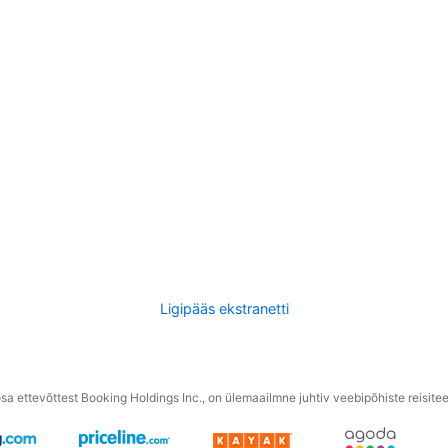
Ligipääs ekstranetti
a ettevõttest Booking Holdings Inc., on ülemaailmne juhtiv veebipõhiste reisite