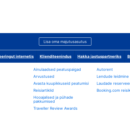
Lisa oma majutusasutus
ringut internetis
Klienditeenindus
Hakka jaotuspartneriks
B
Ainulaadsed peatuspaigad
Autorent
Arvustused
Lendude leidmine
Avasta kuupikkuseid peatumisi
Laudade reservee
Reisiartiklid
Booking.com reisik
Hooajalised ja pühade
pakkumised
Traveller Review Awards