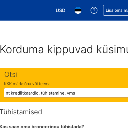
USD
Saa broneerin
Lisa oma m
Vali valuuta. Praegune valitud va
Vali keel. Praegune valit
Korduma kippuvad küsim
Otsi
KKK märksõna või teema
Tühistamised
Kas saan oma broneeringu tühistada?