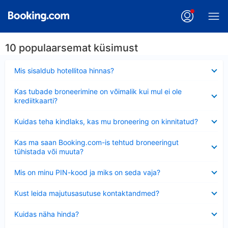
10 populaarsemat küsimust
Ahendatud
Mis sisaldub hotellitoa hinnas?
Ahendatud
Kas tubade broneerimine on võimalik kui mul ei ole
krediitkaarti?
Ahendatud
Kuidas teha kindlaks, kas mu broneering on kinnitatud?
Ahendatud
Kas ma saan Booking.com-is tehtud broneeringut
tühistada või muuta?
Ahendatud
Mis on minu PIN-kood ja miks on seda vaja?
Ahendatud
Kust leida majutusasutuse kontaktandmed?
Ahendatud
Kuidas näha hinda?