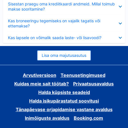
Ahendatud
Sisestan praegu oma krediitkaardi andmeid. Millal toimub
makse sooritamine?
Ahendatud
Kas broneeringu tegemiseks on vajalik tagatis või
ettemakse?
Ahendatud
Kas lapsele on võimalik saada laste- või lisavoodi?
Lisa oma majutusasutus
Arvutiversioon
Teenusetingimused
Kuidas meie sait töötab?
Privaatsusavaldus
Halda küpsiste seadeid
Halda isikupärastatud soovitusi
Tänapäevase orjapidamise vastane avaldus
Inimõiguste avaldus
Booking.com