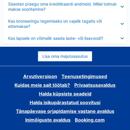
Ahendatud
Sisestan praegu oma krediitkaardi andmeid. Millal toimub
makse sooritamine?
Ahendatud
Kas broneeringu tegemiseks on vajalik tagatis või
ettemakse?
Ahendatud
Kas lapsele on võimalik saada laste- või lisavoodi?
Lisa oma majutusasutus
Arvutiversioon
Teenusetingimused
Kuidas meie sait töötab?
Privaatsusavaldus
Halda küpsiste seadeid
Halda isikupärastatud soovitusi
Tänapäevase orjapidamise vastane avaldus
Inimõiguste avaldus
Booking.com