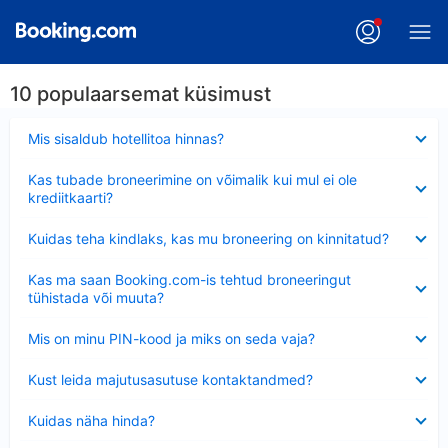
10 populaarsemat küsimust
Ahendatud
Mis sisaldub hotellitoa hinnas?
Ahendatud
Kas tubade broneerimine on võimalik kui mul ei ole
krediitkaarti?
Ahendatud
Kuidas teha kindlaks, kas mu broneering on kinnitatud?
Ahendatud
Kas ma saan Booking.com-is tehtud broneeringut
tühistada või muuta?
Ahendatud
Mis on minu PIN-kood ja miks on seda vaja?
Ahendatud
Kust leida majutusasutuse kontaktandmed?
Ahendatud
Kuidas näha hinda?