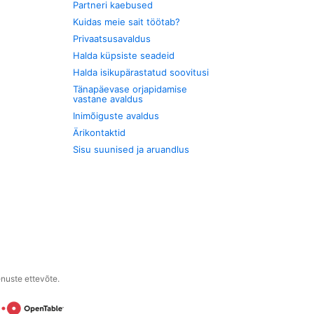
Partneri kaebused
Kuidas meie sait töötab?
Privaatsusavaldus
Halda küpsiste seadeid
Halda isikupärastatud soovitusi
Tänapäevase orjapidamise
vastane avaldus
Inimõiguste avaldus
Ärikontaktid
Sisu suunised ja aruandlus
enuste ettevõte.