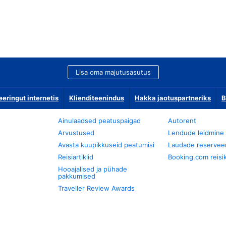
Lisa oma majutusasutus
ringut internetis
Klienditeenindus
Hakka jaotuspartneriks
B
Ainulaadsed peatuspaigad
Autorent
Arvustused
Lendude leidmine
Avasta kuupikkuseid peatumisi
Laudade reservee
Reisiartiklid
Booking.com reisik
Hooajalised ja pühade
pakkumised
Traveller Review Awards