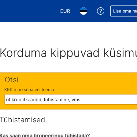
EUR
Saa broneerin
Lisa oma m
Vali valuuta. Praegune valitud v
Vali keel. Praegune valit
Korduma kippuvad küsim
Otsi
KKK märksõna või teema
Tühistamised
Kas saan oma broneeringu tühistada?