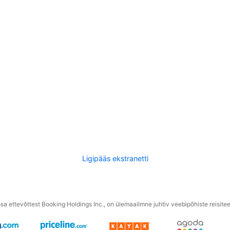
Ligipääs ekstranetti
a ettevõttest Booking Holdings Inc., on ülemaailmne juhtiv veebipõhiste reisite