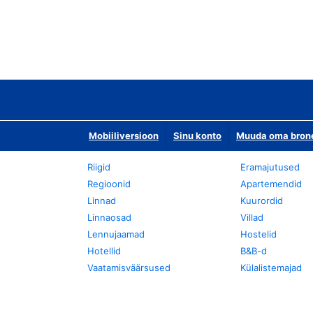
Mobiiliversioon
Sinu konto
Muuda oma bronee
Riigid
Eramajutused
Regioonid
Apartemendid
Linnad
Kuurordid
Linnaosad
Villad
Lennujaamad
Hostelid
Hotellid
B&B-d
Vaatamisväärsused
Külalistemajad