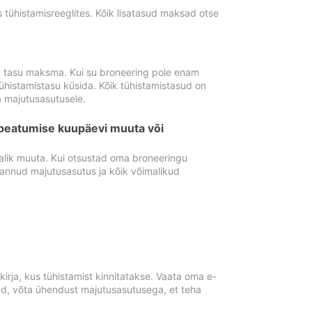
tühistamisreeglites. Kõik lisatasud maksad otse
st tasu maksma. Kui su broneering pole enam
ühistamistasu küsida. Kõik tühistamistasud on
 majutusasutusele.
peatumise kuupäevi muuta või
lik muuta. Kui otsustad oma broneeringu
pannud majutusasutus ja kõik võimalikud
rja, kus tühistamist kinnitatakse. Vaata oma e-
anud, võta ühendust majutusasutusega, et teha