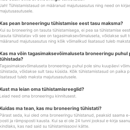
Jah! Tühistamistasud on määranud majutusasutus ning need on kirjas 
majutusasutusele.
Kas pean broneeringu tühistamise eest tasu maksma?
Kui su broneering on tasuta tühistamisega, ei pea sa tühistamise ee
tasuta tühistatav või see on tagasimaksevõimaluseta, võidakse sult t
määranud majutusasutus ning kõik võimalikud lisatasud tuleb maksta
Kas ma võin tagasimaksevõimaluseta broneeringu puhul 
tühistada?
Tagasimaksevõimaluseta broneeringu puhul pole sinu kuupäevi võima
tühistada, võidakse sult tasu küsida. Kõik tühistamistasud on paika 
lisatasud tuleb maksta majutusasutusele.
Kust ma leian oma tühistamisreeglid?
Leiad need oma broneeringu kinnitusest.
Kuidas ma tean, kas mu broneering tühistati?
Pärast seda, kui oled oma broneeringu tühistanud, peaksid saama e-ki
posti ja rämpsposti kausta. Kui sa ei ole 24 tunni jooksul e-kirja sa
kindlaks, kas nad said su tühistamissoovi kätte.