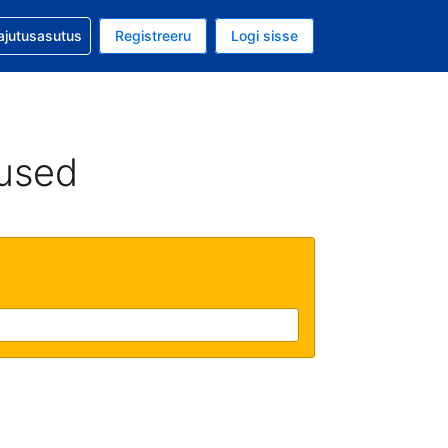
guga abi
ajutusasutus
Registreeru
Logi sisse
aluuta on EUR
ud keel on Eesti keeles
used