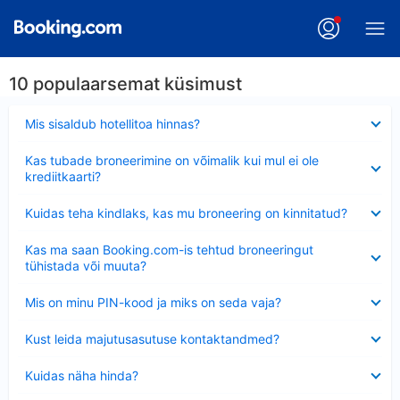
10 populaarsemat küsimust
Ahendatud
Mis sisaldub hotellitoa hinnas?
Ahendatud
Kas tubade broneerimine on võimalik kui mul ei ole
krediitkaarti?
Ahendatud
Kuidas teha kindlaks, kas mu broneering on kinnitatud?
Ahendatud
Kas ma saan Booking.com-is tehtud broneeringut
tühistada või muuta?
Ahendatud
Mis on minu PIN-kood ja miks on seda vaja?
Ahendatud
Kust leida majutusasutuse kontaktandmed?
Ahendatud
Kuidas näha hinda?