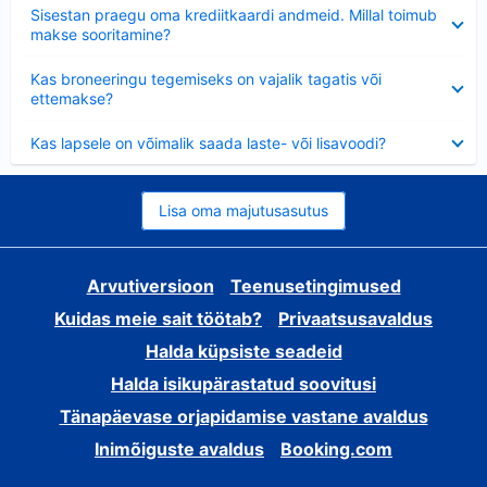
Ahendatud
Sisestan praegu oma krediitkaardi andmeid. Millal toimub
makse sooritamine?
Ahendatud
Kas broneeringu tegemiseks on vajalik tagatis või
ettemakse?
Ahendatud
Kas lapsele on võimalik saada laste- või lisavoodi?
Lisa oma majutusasutus
Arvutiversioon
Teenusetingimused
Kuidas meie sait töötab?
Privaatsusavaldus
Halda küpsiste seadeid
Halda isikupärastatud soovitusi
Tänapäevase orjapidamise vastane avaldus
Inimõiguste avaldus
Booking.com