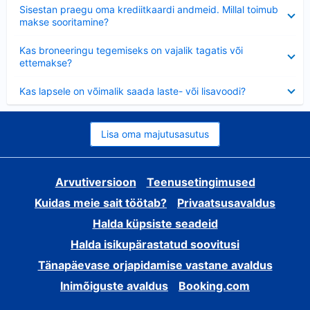
Ahendatud
Sisestan praegu oma krediitkaardi andmeid. Millal toimub
makse sooritamine?
Ahendatud
Kas broneeringu tegemiseks on vajalik tagatis või
ettemakse?
Ahendatud
Kas lapsele on võimalik saada laste- või lisavoodi?
Lisa oma majutusasutus
Arvutiversioon
Teenusetingimused
Kuidas meie sait töötab?
Privaatsusavaldus
Halda küpsiste seadeid
Halda isikupärastatud soovitusi
Tänapäevase orjapidamise vastane avaldus
Inimõiguste avaldus
Booking.com