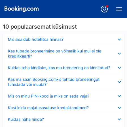
10 populaarsemat küsimust
Ahendatud
Mis sisaldub hotellitoa hinnas?
Ahendatud
Kas tubade broneerimine on võimalik kui mul ei ole
krediitkaarti?
Ahendatud
Kuidas teha kindlaks, kas mu broneering on kinnitatud?
Ahendatud
Kas ma saan Booking.com-is tehtud broneeringut
tühistada või muuta?
Ahendatud
Mis on minu PIN-kood ja miks on seda vaja?
Ahendatud
Kust leida majutusasutuse kontaktandmed?
Ahendatud
Kuidas näha hinda?