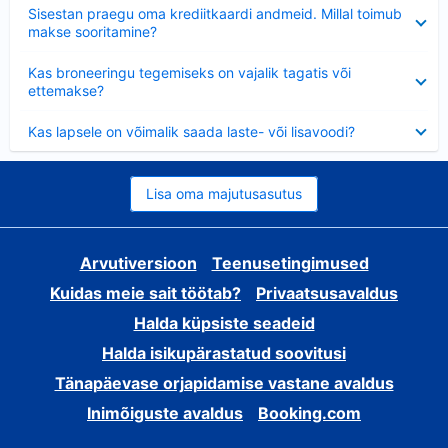
Ahendatud
Sisestan praegu oma krediitkaardi andmeid. Millal toimub
makse sooritamine?
Ahendatud
Kas broneeringu tegemiseks on vajalik tagatis või
ettemakse?
Ahendatud
Kas lapsele on võimalik saada laste- või lisavoodi?
Lisa oma majutusasutus
Arvutiversioon
Teenusetingimused
Kuidas meie sait töötab?
Privaatsusavaldus
Halda küpsiste seadeid
Halda isikupärastatud soovitusi
Tänapäevase orjapidamise vastane avaldus
Inimõiguste avaldus
Booking.com