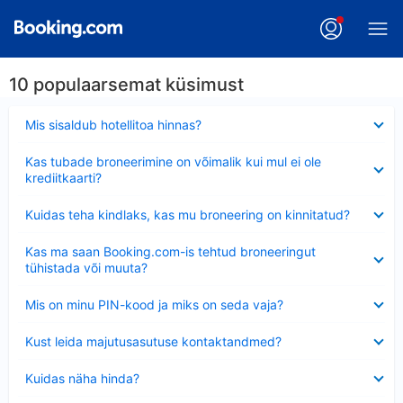
10 populaarsemat küsimust
Ahendatud
Mis sisaldub hotellitoa hinnas?
Ahendatud
Kas tubade broneerimine on võimalik kui mul ei ole
krediitkaarti?
Ahendatud
Kuidas teha kindlaks, kas mu broneering on kinnitatud?
Ahendatud
Kas ma saan Booking.com-is tehtud broneeringut
tühistada või muuta?
Ahendatud
Mis on minu PIN-kood ja miks on seda vaja?
Ahendatud
Kust leida majutusasutuse kontaktandmed?
Ahendatud
Kuidas näha hinda?