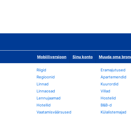
Mobiiliversioon
Sinu konto
Muuda oma bronee
Riigid
Eramajutused
Regioonid
Apartemendid
Linnad
Kuurordid
Linnaosad
Villad
Lennujaamad
Hostelid
Hotellid
B&B-d
Vaatamisväärsused
Külalistemajad