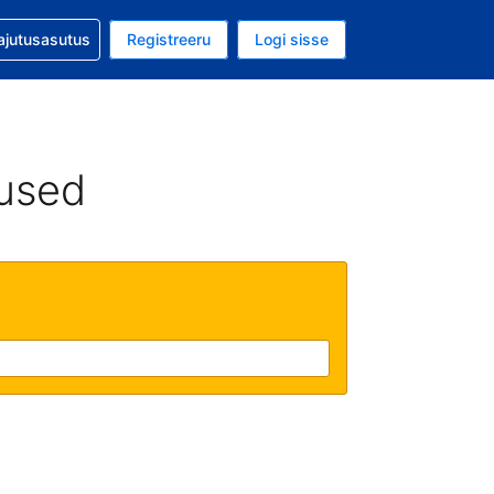
guga abi
ajutusasutus
Registreeru
Logi sisse
luuta on USA dollar
ud keel on Eesti keeles
used