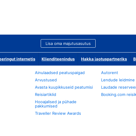
Lisa oma majutusasutus
ringut internetis
Klienditeenindus
Hakka jaotuspartneriks
B
Ainulaadsed peatuspaigad
Autorent
Arvustused
Lendude leidmine
Avasta kuupikkuseid peatumisi
Laudade reservee
Reisiartiklid
Booking.com reisik
Hooajalised ja pühade
pakkumised
Traveller Review Awards