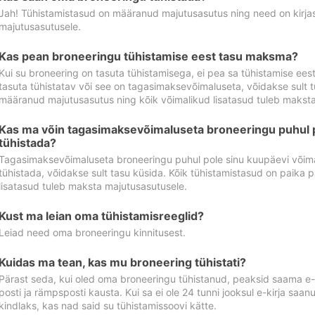
Jah! Tühistamistasud on määranud majutusasutus ning need on kirjas 
majutusasutusele.
Kas pean broneeringu tühistamise eest tasu maksma?
Kui su broneering on tasuta tühistamisega, ei pea sa tühistamise ee
tasuta tühistatav või see on tagasimaksevõimaluseta, võidakse sult t
määranud majutusasutus ning kõik võimalikud lisatasud tuleb maksta
Kas ma võin tagasimaksevõimaluseta broneeringu puhul 
tühistada?
Tagasimaksevõimaluseta broneeringu puhul pole sinu kuupäevi võima
tühistada, võidakse sult tasu küsida. Kõik tühistamistasud on paika 
lisatasud tuleb maksta majutusasutusele.
Kust ma leian oma tühistamisreeglid?
Leiad need oma broneeringu kinnitusest.
Kuidas ma tean, kas mu broneering tühistati?
Pärast seda, kui oled oma broneeringu tühistanud, peaksid saama e-ki
posti ja rämpsposti kausta. Kui sa ei ole 24 tunni jooksul e-kirja sa
kindlaks, kas nad said su tühistamissoovi kätte.