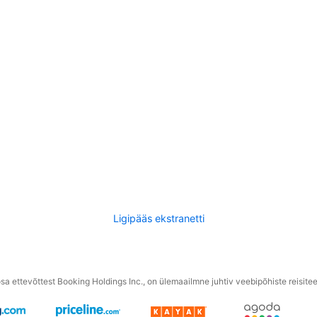
Ligipääs ekstranetti
a ettevõttest Booking Holdings Inc., on ülemaailmne juhtiv veebipõhiste reisite