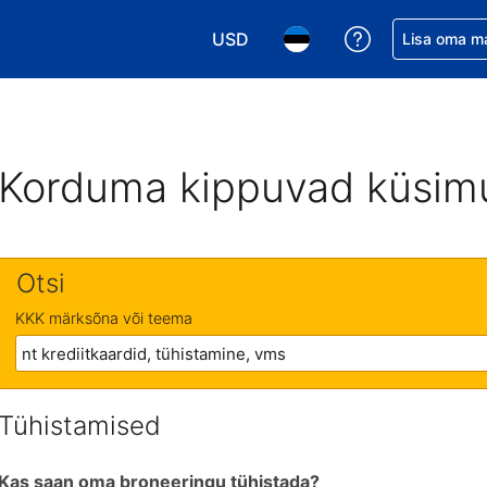
USD
Saa broneerin
Lisa oma m
Vali valuuta. Praegune valitud va
Vali keel. Praegune valit
Korduma kippuvad küsim
Otsi
KKK märksõna või teema
Tühistamised
Kas saan oma broneeringu tühistada?