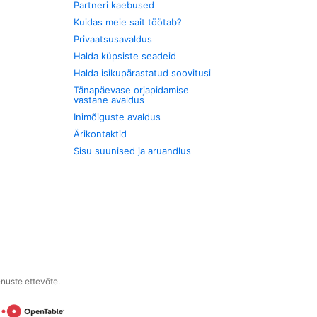
Partneri kaebused
Kuidas meie sait töötab?
Privaatsusavaldus
Halda küpsiste seadeid
Halda isikupärastatud soovitusi
Tänapäevase orjapidamise
vastane avaldus
Inimõiguste avaldus
Ärikontaktid
Sisu suunised ja aruandlus
enuste ettevõte.