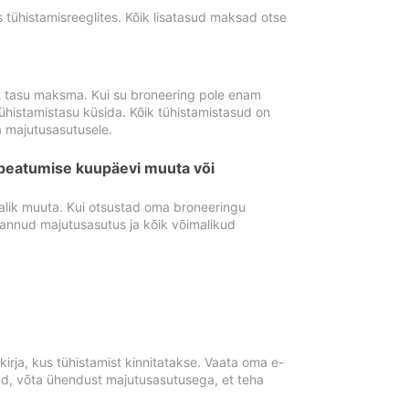
tühistamisreeglites. Kõik lisatasud maksad otse
st tasu maksma. Kui su broneering pole enam
ühistamistasu küsida. Kõik tühistamistasud on
 majutusasutusele.
peatumise kuupäevi muuta või
lik muuta. Kui otsustad oma broneeringu
pannud majutusasutus ja kõik võimalikud
rja, kus tühistamist kinnitatakse. Vaata oma e-
anud, võta ühendust majutusasutusega, et teha