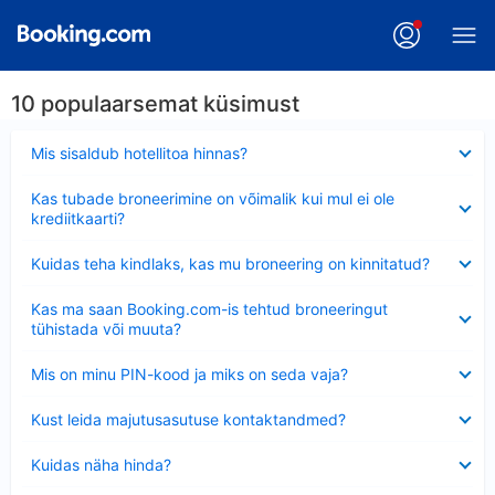
10 populaarsemat küsimust
Ahendatud
Mis sisaldub hotellitoa hinnas?
Ahendatud
Kas tubade broneerimine on võimalik kui mul ei ole
krediitkaarti?
Ahendatud
Kuidas teha kindlaks, kas mu broneering on kinnitatud?
Ahendatud
Kas ma saan Booking.com-is tehtud broneeringut
tühistada või muuta?
Ahendatud
Mis on minu PIN-kood ja miks on seda vaja?
Ahendatud
Kust leida majutusasutuse kontaktandmed?
Ahendatud
Kuidas näha hinda?