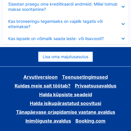
Ahendatud
Sisestan praegu oma krediitkaardi andmeid. Millal toimub
makse sooritamine?
Ahendatud
Kas broneeringu tegemiseks on vajalik tagatis või
ettemakse?
Ahendatud
Kas lapsele on võimalik saada laste- või lisavoodi?
Lisa oma majutusasutus
Arvutiversioon
Teenusetingimused
Kuidas meie sait töötab?
Privaatsusavaldus
Halda küpsiste seadeid
Halda isikupärastatud soovitusi
Tänapäevase orjapidamise vastane avaldus
Inimõiguste avaldus
Booking.com