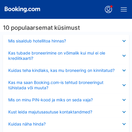
10 populaarsemat küsimust
Ahendatud
Mis sisaldub hotellitoa hinnas?
Ahendatud
Kas tubade broneerimine on võimalik kui mul ei ole
krediitkaarti?
Ahendatud
Kuidas teha kindlaks, kas mu broneering on kinnitatud?
Ahendatud
Kas ma saan Booking.com-is tehtud broneeringut
tühistada või muuta?
Ahendatud
Mis on minu PIN-kood ja miks on seda vaja?
Ahendatud
Kust leida majutusasutuse kontaktandmed?
Ahendatud
Kuidas näha hinda?