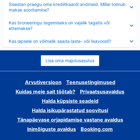
Ahendatud
Sisestan praegu oma krediitkaardi andmeid. Millal toimub
makse sooritamine?
Ahendatud
Kas broneeringu tegemiseks on vajalik tagatis või
ettemakse?
Ahendatud
Kas lapsele on võimalik saada laste- või lisavoodi?
Lisa oma majutusasutus
Arvutiversioon
Teenusetingimused
Kuidas meie sait töötab?
Privaatsusavaldus
Halda küpsiste seadeid
Halda isikupärastatud soovitusi
Tänapäevase orjapidamise vastane avaldus
Inimõiguste avaldus
Booking.com