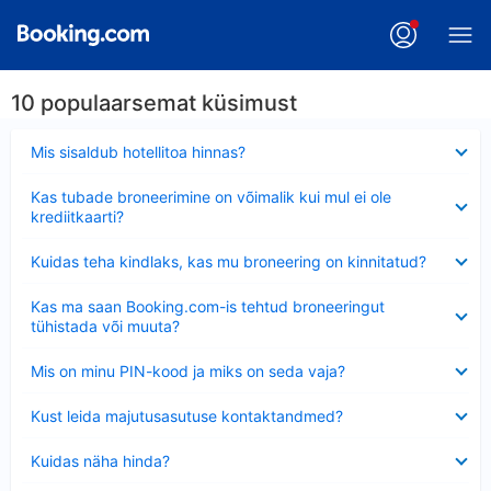
10 populaarsemat küsimust
Ahendatud
Mis sisaldub hotellitoa hinnas?
Ahendatud
Kas tubade broneerimine on võimalik kui mul ei ole
krediitkaarti?
Ahendatud
Kuidas teha kindlaks, kas mu broneering on kinnitatud?
Ahendatud
Kas ma saan Booking.com-is tehtud broneeringut
tühistada või muuta?
Ahendatud
Mis on minu PIN-kood ja miks on seda vaja?
Ahendatud
Kust leida majutusasutuse kontaktandmed?
Ahendatud
Kuidas näha hinda?