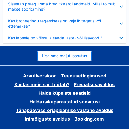
Ahendatud
Sisestan praegu oma krediitkaardi andmeid. Millal toimub
makse sooritamine?
Ahendatud
Kas broneeringu tegemiseks on vajalik tagatis või
ettemakse?
Ahendatud
Kas lapsele on võimalik saada laste- või lisavoodi?
Lisa oma majutusasutus
Arvutiversioon
Teenusetingimused
Kuidas meie sait töötab?
Privaatsusavaldus
Halda küpsiste seadeid
Halda isikupärastatud soovitusi
Tänapäevase orjapidamise vastane avaldus
Inimõiguste avaldus
Booking.com