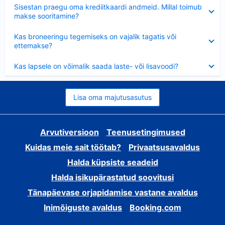
Ahendatud
Sisestan praegu oma krediitkaardi andmeid. Millal toimub
makse sooritamine?
Ahendatud
Kas broneeringu tegemiseks on vajalik tagatis või
ettemakse?
Ahendatud
Kas lapsele on võimalik saada laste- või lisavoodi?
Lisa oma majutusasutus
Arvutiversioon
Teenusetingimused
Kuidas meie sait töötab?
Privaatsusavaldus
Halda küpsiste seadeid
Halda isikupärastatud soovitusi
Tänapäevase orjapidamise vastane avaldus
Inimõiguste avaldus
Booking.com