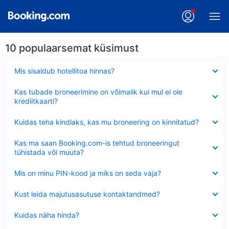
10 populaarsemat küsimust
Ahendatud
Mis sisaldub hotellitoa hinnas?
Ahendatud
Kas tubade broneerimine on võimalik kui mul ei ole
krediitkaarti?
Ahendatud
Kuidas teha kindlaks, kas mu broneering on kinnitatud?
Ahendatud
Kas ma saan Booking.com-is tehtud broneeringut
tühistada või muuta?
Ahendatud
Mis on minu PIN-kood ja miks on seda vaja?
Ahendatud
Kust leida majutusasutuse kontaktandmed?
Ahendatud
Kuidas näha hinda?