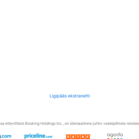
Ligipääs ekstranetti
a ettevõttest Booking Holdings Inc., on ülemaailmne juhtiv veebipõhiste reisite