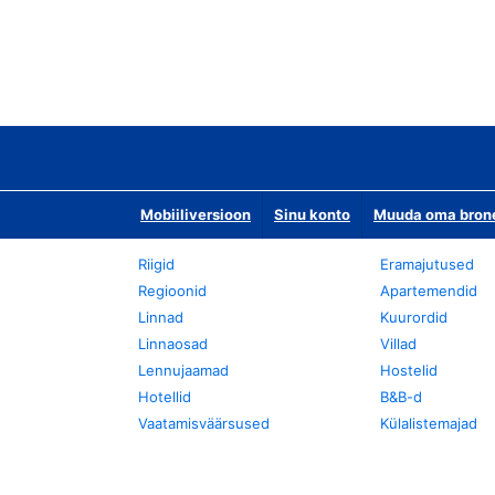
Mobiiliversioon
Sinu konto
Muuda oma bronee
Riigid
Eramajutused
Regioonid
Apartemendid
Linnad
Kuurordid
Linnaosad
Villad
Lennujaamad
Hostelid
Hotellid
B&B-d
Vaatamisväärsused
Külalistemajad