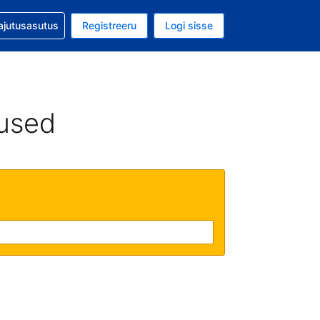
guga abi
ajutusasutus
Registreeru
Logi sisse
aluuta on EUR
ud keel on Eesti keeles
used