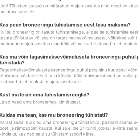
Jah! Tühistamistasud on määranud majutusasutus ning need on kirjas 
majutusasutusele.
Kas pean broneeringu tühistamise eest tasu maksma?
Kui su broneering on tasuta tühistamisega, ei pea sa tühistamise ee
tasuta tühistatav või see on tagasimaksevõimaluseta, võidakse sult t
määranud majutusasutus ning kõik võimalikud lisatasud tuleb maksta
Kas ma võin tagasimaksevõimaluseta broneeringu puhul 
tühistada?
Tagasimaksevõimaluseta broneeringu puhul pole sinu kuupäevi võima
tühistada, võidakse sult tasu küsida. Kõik tühistamistasud on paika 
lisatasud tuleb maksta majutusasutusele.
Kust ma leian oma tühistamisreeglid?
Leiad need oma broneeringu kinnitusest.
Kuidas ma tean, kas mu broneering tühistati?
Pärast seda, kui oled oma broneeringu tühistanud, peaksid saama e-ki
posti ja rämpsposti kausta. Kui sa ei ole 24 tunni jooksul e-kirja sa
kindlaks, kas nad said su tühistamissoovi kätte.