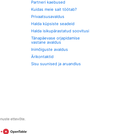
Partneri kaebused
Kuidas meie sait töötab?
Privaatsusavaldus
Halda küpsiste seadeid
Halda isikupärastatud soovitusi
Tänapäevase orjapidamise
vastane avaldus
Inimõiguste avaldus
Ärikontaktid
Sisu suunised ja aruandlus
enuste ettevõte.