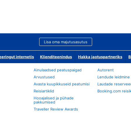
Lisa oma majutusasutus
ringut internetis
Klienditeenindus
Hakka jaotuspartneriks
B
Ainulaadsed peatuspaigad
Autorent
Arvustused
Lendude leidmine
Avasta kuupikkuseid peatumisi
Laudade reservee
Reisiartiklid
Booking.com reisik
Hooajalised ja pühade
pakkumised
Traveller Review Awards