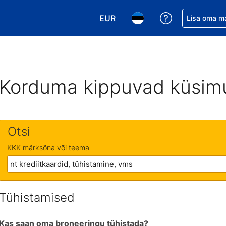
EUR
Saa broneerin
Lisa oma m
Vali valuuta. Praegune valitud v
Vali keel. Praegune valit
Korduma kippuvad küsim
Otsi
KKK märksõna või teema
Tühistamised
Kas saan oma broneeringu tühistada?