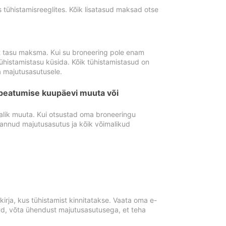
tühistamisreeglites. Kõik lisatasud maksad otse
st tasu maksma. Kui su broneering pole enam
ühistamistasu küsida. Kõik tühistamistasud on
 majutusasutusele.
peatumise kuupäevi muuta või
lik muuta. Kui otsustad oma broneeringu
pannud majutusasutus ja kõik võimalikud
rja, kus tühistamist kinnitatakse. Vaata oma e-
anud, võta ühendust majutusasutusega, et teha