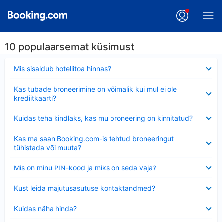
10 populaarsemat küsimust
Ahendatud
Mis sisaldub hotellitoa hinnas?
Ahendatud
Kas tubade broneerimine on võimalik kui mul ei ole
krediitkaarti?
Ahendatud
Kuidas teha kindlaks, kas mu broneering on kinnitatud?
Ahendatud
Kas ma saan Booking.com-is tehtud broneeringut
tühistada või muuta?
Ahendatud
Mis on minu PIN-kood ja miks on seda vaja?
Ahendatud
Kust leida majutusasutuse kontaktandmed?
Ahendatud
Kuidas näha hinda?