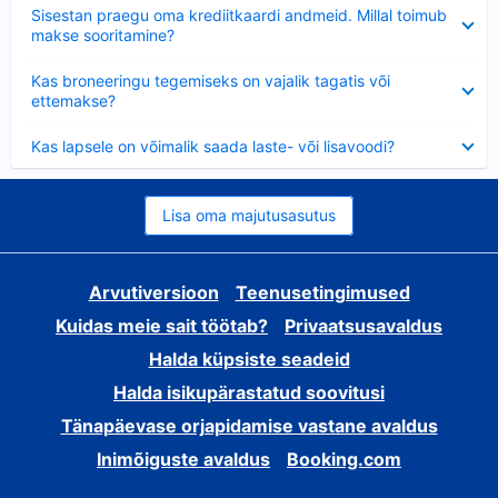
Ahendatud
Sisestan praegu oma krediitkaardi andmeid. Millal toimub
makse sooritamine?
Ahendatud
Kas broneeringu tegemiseks on vajalik tagatis või
ettemakse?
Ahendatud
Kas lapsele on võimalik saada laste- või lisavoodi?
Lisa oma majutusasutus
Arvutiversioon
Teenusetingimused
Kuidas meie sait töötab?
Privaatsusavaldus
Halda küpsiste seadeid
Halda isikupärastatud soovitusi
Tänapäevase orjapidamise vastane avaldus
Inimõiguste avaldus
Booking.com