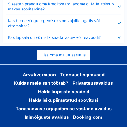
Ahendatud
Sisestan praegu oma krediitkaardi andmeid. Millal toimub
makse sooritamine?
Ahendatud
Kas broneeringu tegemiseks on vajalik tagatis või
ettemakse?
Ahendatud
Kas lapsele on võimalik saada laste- või lisavoodi?
Lisa oma majutusasutus
Arvutiversioon
Teenusetingimused
Kuidas meie sait töötab?
Privaatsusavaldus
Halda küpsiste seadeid
Halda isikupärastatud soovitusi
Tänapäevase orjapidamise vastane avaldus
Inimõiguste avaldus
Booking.com