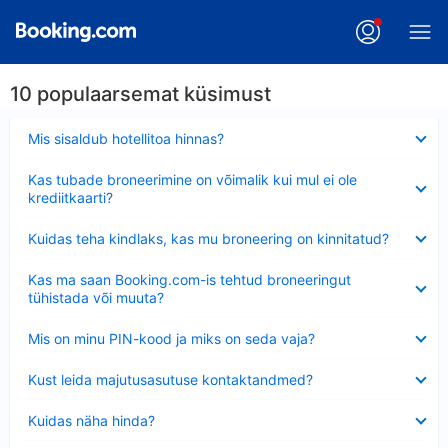
10 populaarsemat küsimust
Ahendatud
Mis sisaldub hotellitoa hinnas?
Ahendatud
Kas tubade broneerimine on võimalik kui mul ei ole
krediitkaarti?
Ahendatud
Kuidas teha kindlaks, kas mu broneering on kinnitatud?
Ahendatud
Kas ma saan Booking.com-is tehtud broneeringut
tühistada või muuta?
Ahendatud
Mis on minu PIN-kood ja miks on seda vaja?
Ahendatud
Kust leida majutusasutuse kontaktandmed?
Ahendatud
Kuidas näha hinda?