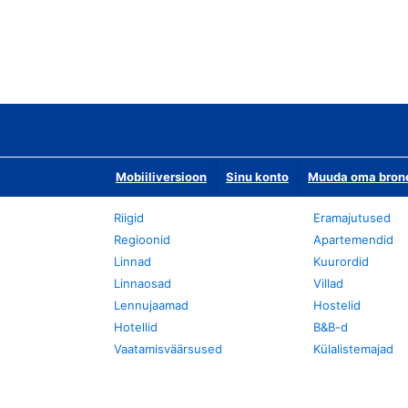
Mobiiliversioon
Sinu konto
Muuda oma bronee
Riigid
Eramajutused
Regioonid
Apartemendid
Linnad
Kuurordid
Linnaosad
Villad
Lennujaamad
Hostelid
Hotellid
B&B-d
Vaatamisväärsused
Külalistemajad