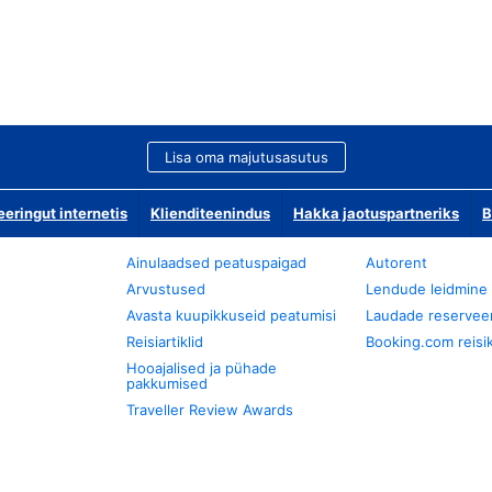
Lisa oma majutusasutus
ringut internetis
Klienditeenindus
Hakka jaotuspartneriks
B
Ainulaadsed peatuspaigad
Autorent
Arvustused
Lendude leidmine
Avasta kuupikkuseid peatumisi
Laudade reservee
Reisiartiklid
Booking.com reisik
Hooajalised ja pühade
pakkumised
Traveller Review Awards