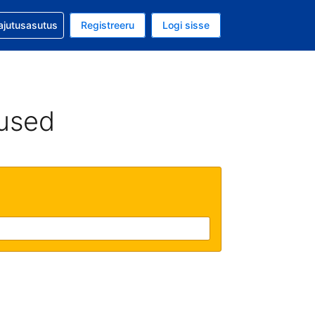
guga abi
ajutusasutus
Registreeru
Logi sisse
aluuta on EUR
ud keel on Eesti keeles
used