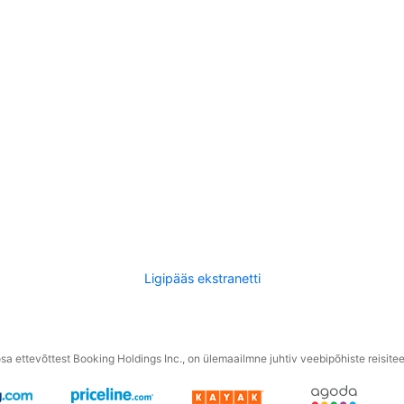
Ligipääs ekstranetti
a ettevõttest Booking Holdings Inc., on ülemaailmne juhtiv veebipõhiste reisite