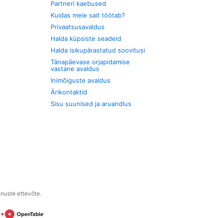
Partneri kaebused
Kuidas meie sait töötab?
Privaatsusavaldus
Halda küpsiste seadeid
Halda isikupärastatud soovitusi
Tänapäevase orjapidamise
vastane avaldus
Inimõiguste avaldus
Ärikontaktid
Sisu suunised ja aruandlus
enuste ettevõte.