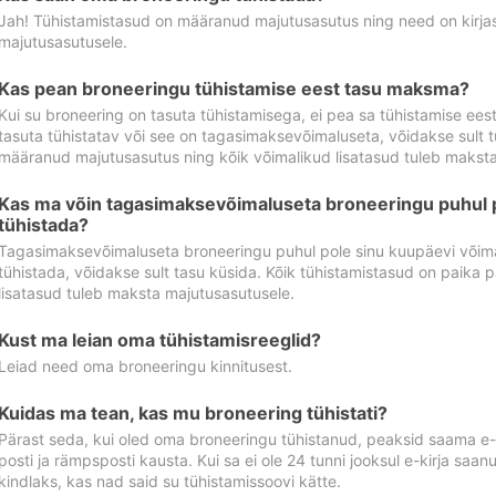
Jah! Tühistamistasud on määranud majutusasutus ning need on kirjas 
majutusasutusele.
Kas pean broneeringu tühistamise eest tasu maksma?
Kui su broneering on tasuta tühistamisega, ei pea sa tühistamise ee
tasuta tühistatav või see on tagasimaksevõimaluseta, võidakse sult t
määranud majutusasutus ning kõik võimalikud lisatasud tuleb maksta
Kas ma võin tagasimaksevõimaluseta broneeringu puhul 
tühistada?
Tagasimaksevõimaluseta broneeringu puhul pole sinu kuupäevi võima
tühistada, võidakse sult tasu küsida. Kõik tühistamistasud on paika 
lisatasud tuleb maksta majutusasutusele.
Kust ma leian oma tühistamisreeglid?
Leiad need oma broneeringu kinnitusest.
Kuidas ma tean, kas mu broneering tühistati?
Pärast seda, kui oled oma broneeringu tühistanud, peaksid saama e-ki
posti ja rämpsposti kausta. Kui sa ei ole 24 tunni jooksul e-kirja sa
kindlaks, kas nad said su tühistamissoovi kätte.