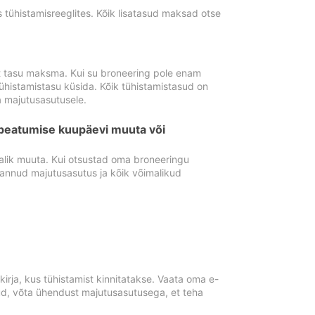
tühistamisreeglites. Kõik lisatasud maksad otse
st tasu maksma. Kui su broneering pole enam
ühistamistasu küsida. Kõik tühistamistasud on
 majutusasutusele.
peatumise kuupäevi muuta või
lik muuta. Kui otsustad oma broneeringu
pannud majutusasutus ja kõik võimalikud
rja, kus tühistamist kinnitatakse. Vaata oma e-
anud, võta ühendust majutusasutusega, et teha