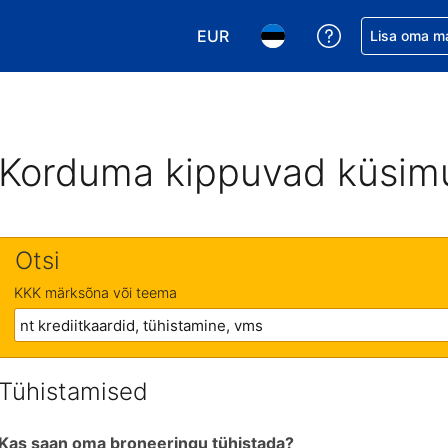
EUR
Saa broneerin
Lisa oma m
Vali valuuta. Praegune valitud v
Vali keel. Praegune valit
Korduma kippuvad küsim
Otsi
KKK märksõna või teema
Tühistamised
Kas saan oma broneeringu tühistada?