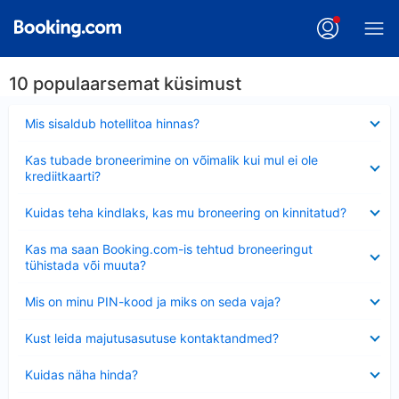
10 populaarsemat küsimust
Ahendatud
Mis sisaldub hotellitoa hinnas?
Ahendatud
Kas tubade broneerimine on võimalik kui mul ei ole
krediitkaarti?
Ahendatud
Kuidas teha kindlaks, kas mu broneering on kinnitatud?
Ahendatud
Kas ma saan Booking.com-is tehtud broneeringut
tühistada või muuta?
Ahendatud
Mis on minu PIN-kood ja miks on seda vaja?
Ahendatud
Kust leida majutusasutuse kontaktandmed?
Ahendatud
Kuidas näha hinda?