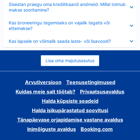
Ahendatud
Sisestan praegu oma krediitkaardi andmeid. Millal toimub
makse sooritamine?
Ahendatud
Kas broneeringu tegemiseks on vajalik tagatis või
ettemakse?
Ahendatud
Kas lapsele on võimalik saada laste- või lisavoodi?
Lisa oma majutusasutus
Arvutiversioon
Teenusetingimused
Kuidas meie sait töötab?
Privaatsusavaldus
Halda küpsiste seadeid
Halda isikupärastatud soovitusi
Tänapäevase orjapidamise vastane avaldus
Inimõiguste avaldus
Booking.com