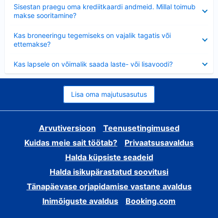
Ahendatud
Sisestan praegu oma krediitkaardi andmeid. Millal toimub
makse sooritamine?
Ahendatud
Kas broneeringu tegemiseks on vajalik tagatis või
ettemakse?
Ahendatud
Kas lapsele on võimalik saada laste- või lisavoodi?
Lisa oma majutusasutus
Arvutiversioon
Teenusetingimused
Kuidas meie sait töötab?
Privaatsusavaldus
Halda küpsiste seadeid
Halda isikupärastatud soovitusi
Tänapäevase orjapidamise vastane avaldus
Inimõiguste avaldus
Booking.com