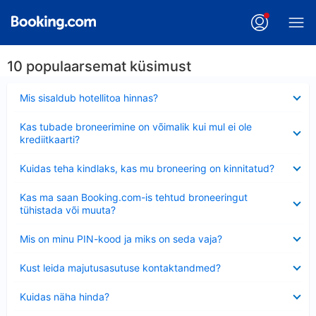
10 populaarsemat küsimust
Ahendatud
Mis sisaldub hotellitoa hinnas?
Ahendatud
Kas tubade broneerimine on võimalik kui mul ei ole
krediitkaarti?
Ahendatud
Kuidas teha kindlaks, kas mu broneering on kinnitatud?
Ahendatud
Kas ma saan Booking.com-is tehtud broneeringut
tühistada või muuta?
Ahendatud
Mis on minu PIN-kood ja miks on seda vaja?
Ahendatud
Kust leida majutusasutuse kontaktandmed?
Ahendatud
Kuidas näha hinda?