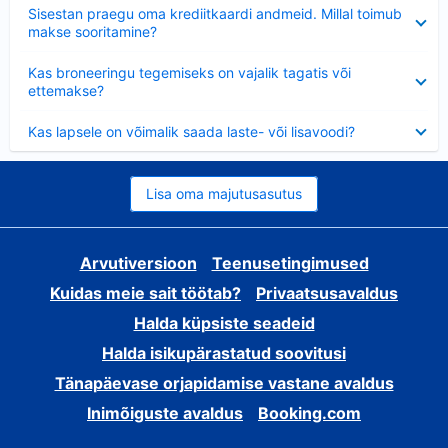
Ahendatud
Sisestan praegu oma krediitkaardi andmeid. Millal toimub
makse sooritamine?
Ahendatud
Kas broneeringu tegemiseks on vajalik tagatis või
ettemakse?
Ahendatud
Kas lapsele on võimalik saada laste- või lisavoodi?
Lisa oma majutusasutus
Arvutiversioon
Teenusetingimused
Kuidas meie sait töötab?
Privaatsusavaldus
Halda küpsiste seadeid
Halda isikupärastatud soovitusi
Tänapäevase orjapidamise vastane avaldus
Inimõiguste avaldus
Booking.com