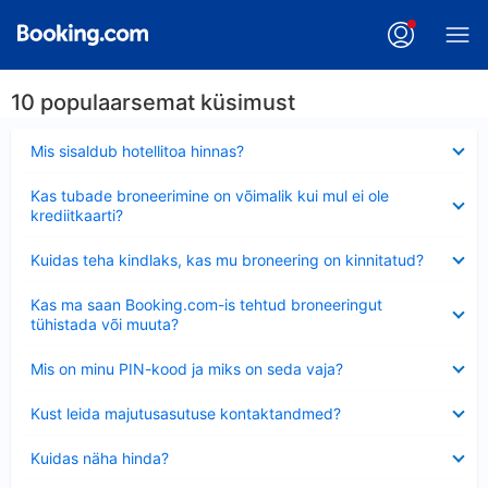
10 populaarsemat küsimust
Ahendatud
Mis sisaldub hotellitoa hinnas?
Ahendatud
Kas tubade broneerimine on võimalik kui mul ei ole
krediitkaarti?
Ahendatud
Kuidas teha kindlaks, kas mu broneering on kinnitatud?
Ahendatud
Kas ma saan Booking.com-is tehtud broneeringut
tühistada või muuta?
Ahendatud
Mis on minu PIN-kood ja miks on seda vaja?
Ahendatud
Kust leida majutusasutuse kontaktandmed?
Ahendatud
Kuidas näha hinda?