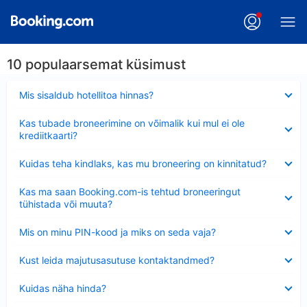
10 populaarsemat küsimust
Ahendatud
Mis sisaldub hotellitoa hinnas?
Ahendatud
Kas tubade broneerimine on võimalik kui mul ei ole
krediitkaarti?
Ahendatud
Kuidas teha kindlaks, kas mu broneering on kinnitatud?
Ahendatud
Kas ma saan Booking.com-is tehtud broneeringut
tühistada või muuta?
Ahendatud
Mis on minu PIN-kood ja miks on seda vaja?
Ahendatud
Kust leida majutusasutuse kontaktandmed?
Ahendatud
Kuidas näha hinda?