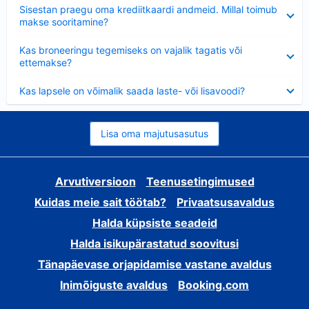
Ahendatud
Sisestan praegu oma krediitkaardi andmeid. Millal toimub
makse sooritamine?
Ahendatud
Kas broneeringu tegemiseks on vajalik tagatis või
ettemakse?
Ahendatud
Kas lapsele on võimalik saada laste- või lisavoodi?
Lisa oma majutusasutus
Arvutiversioon
Teenusetingimused
Kuidas meie sait töötab?
Privaatsusavaldus
Halda küpsiste seadeid
Halda isikupärastatud soovitusi
Tänapäevase orjapidamise vastane avaldus
Inimõiguste avaldus
Booking.com