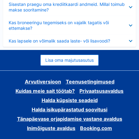
Ahendatud
Sisestan praegu oma krediitkaardi andmeid. Millal toimub
makse sooritamine?
Ahendatud
Kas broneeringu tegemiseks on vajalik tagatis või
ettemakse?
Ahendatud
Kas lapsele on võimalik saada laste- või lisavoodi?
Lisa oma majutusasutus
Arvutiversioon
Teenusetingimused
Kuidas meie sait töötab?
Privaatsusavaldus
Halda küpsiste seadeid
Halda isikupärastatud soovitusi
Tänapäevase orjapidamise vastane avaldus
Inimõiguste avaldus
Booking.com