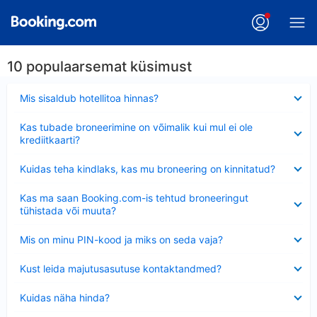
10 populaarsemat küsimust
Ahendatud
Mis sisaldub hotellitoa hinnas?
Ahendatud
Kas tubade broneerimine on võimalik kui mul ei ole
krediitkaarti?
Ahendatud
Kuidas teha kindlaks, kas mu broneering on kinnitatud?
Ahendatud
Kas ma saan Booking.com-is tehtud broneeringut
tühistada või muuta?
Ahendatud
Mis on minu PIN-kood ja miks on seda vaja?
Ahendatud
Kust leida majutusasutuse kontaktandmed?
Ahendatud
Kuidas näha hinda?