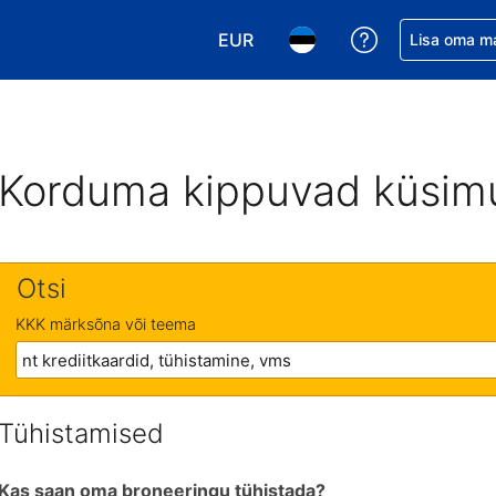
EUR
Saa broneerin
Lisa oma m
Vali valuuta. Praegune valitud v
Vali keel. Praegune valit
Korduma kippuvad küsim
Otsi
KKK märksõna või teema
Tühistamised
Kas saan oma broneeringu tühistada?