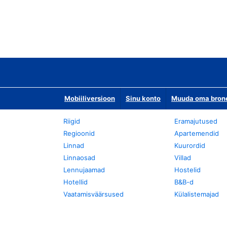
Mobiiliversioon
Sinu konto
Muuda oma bronee
Riigid
Eramajutused
Regioonid
Apartemendid
Linnad
Kuurordid
Linnaosad
Villad
Lennujaamad
Hostelid
Hotellid
B&B-d
Vaatamisväärsused
Külalistemajad