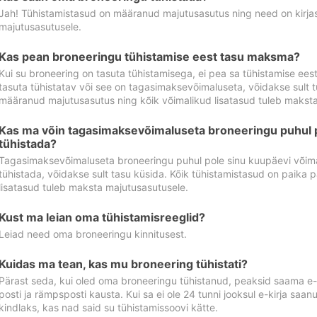
Jah! Tühistamistasud on määranud majutusasutus ning need on kirjas 
majutusasutusele.
Kas pean broneeringu tühistamise eest tasu maksma?
Kui su broneering on tasuta tühistamisega, ei pea sa tühistamise ee
tasuta tühistatav või see on tagasimaksevõimaluseta, võidakse sult t
määranud majutusasutus ning kõik võimalikud lisatasud tuleb maksta
Kas ma võin tagasimaksevõimaluseta broneeringu puhul 
tühistada?
Tagasimaksevõimaluseta broneeringu puhul pole sinu kuupäevi võima
tühistada, võidakse sult tasu küsida. Kõik tühistamistasud on paika 
lisatasud tuleb maksta majutusasutusele.
Kust ma leian oma tühistamisreeglid?
Leiad need oma broneeringu kinnitusest.
Kuidas ma tean, kas mu broneering tühistati?
Pärast seda, kui oled oma broneeringu tühistanud, peaksid saama e-ki
posti ja rämpsposti kausta. Kui sa ei ole 24 tunni jooksul e-kirja sa
kindlaks, kas nad said su tühistamissoovi kätte.