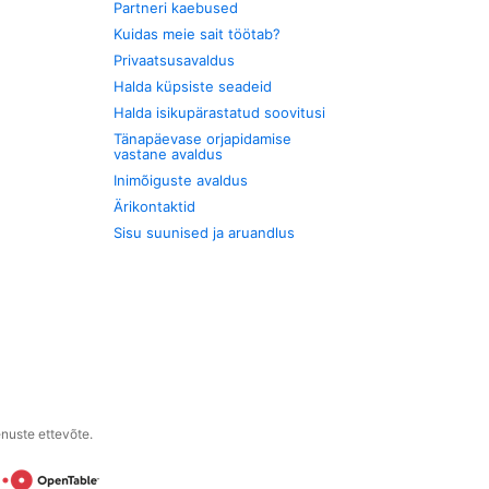
Partneri kaebused
Kuidas meie sait töötab?
Privaatsusavaldus
Halda küpsiste seadeid
Halda isikupärastatud soovitusi
Tänapäevase orjapidamise
vastane avaldus
Inimõiguste avaldus
Ärikontaktid
Sisu suunised ja aruandlus
enuste ettevõte.