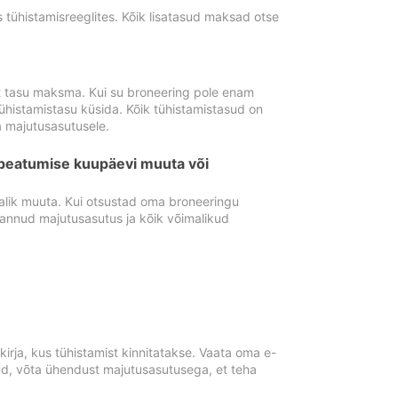
tühistamisreeglites. Kõik lisatasud maksad otse
st tasu maksma. Kui su broneering pole enam
ühistamistasu küsida. Kõik tühistamistasud on
 majutusasutusele.
peatumise kuupäevi muuta või
lik muuta. Kui otsustad oma broneeringu
pannud majutusasutus ja kõik võimalikud
rja, kus tühistamist kinnitatakse. Vaata oma e-
anud, võta ühendust majutusasutusega, et teha