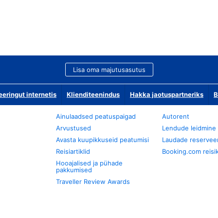
Lisa oma majutusasutus
ringut internetis
Klienditeenindus
Hakka jaotuspartneriks
B
Ainulaadsed peatuspaigad
Autorent
Arvustused
Lendude leidmine
Avasta kuupikkuseid peatumisi
Laudade reservee
Reisiartiklid
Booking.com reisik
Hooajalised ja pühade
pakkumised
Traveller Review Awards