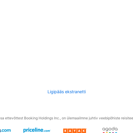
Ligipääs ekstranetti
a ettevõttest Booking Holdings Inc., on ülemaailmne juhtiv veebipõhiste reisite