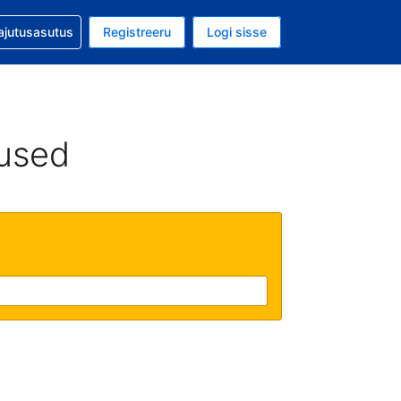
guga abi
ajutusasutus
Registreeru
Logi sisse
aluuta on EUR
ud keel on Eesti keeles
used