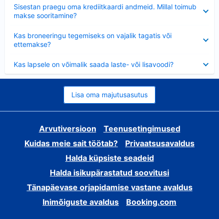
Ahendatud
Sisestan praegu oma krediitkaardi andmeid. Millal toimub
makse sooritamine?
Ahendatud
Kas broneeringu tegemiseks on vajalik tagatis või
ettemakse?
Ahendatud
Kas lapsele on võimalik saada laste- või lisavoodi?
Lisa oma majutusasutus
Arvutiversioon
Teenusetingimused
Kuidas meie sait töötab?
Privaatsusavaldus
Halda küpsiste seadeid
Halda isikupärastatud soovitusi
Tänapäevase orjapidamise vastane avaldus
Inimõiguste avaldus
Booking.com