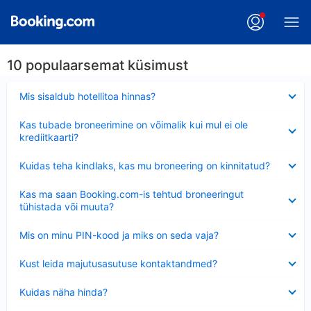
10 populaarsemat küsimust
Ahendatud
Mis sisaldub hotellitoa hinnas?
Ahendatud
Kas tubade broneerimine on võimalik kui mul ei ole
krediitkaarti?
Ahendatud
Kuidas teha kindlaks, kas mu broneering on kinnitatud?
Ahendatud
Kas ma saan Booking.com-is tehtud broneeringut
tühistada või muuta?
Ahendatud
Mis on minu PIN-kood ja miks on seda vaja?
Ahendatud
Kust leida majutusasutuse kontaktandmed?
Ahendatud
Kuidas näha hinda?