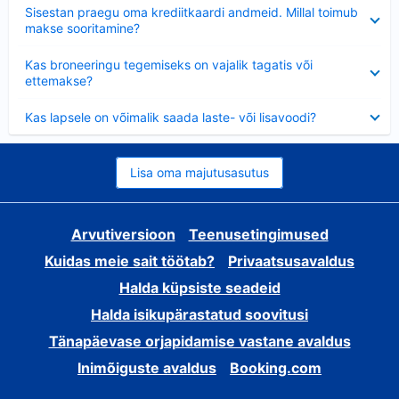
Ahendatud
Sisestan praegu oma krediitkaardi andmeid. Millal toimub
makse sooritamine?
Ahendatud
Kas broneeringu tegemiseks on vajalik tagatis või
ettemakse?
Ahendatud
Kas lapsele on võimalik saada laste- või lisavoodi?
Lisa oma majutusasutus
Arvutiversioon
Teenusetingimused
Kuidas meie sait töötab?
Privaatsusavaldus
Halda küpsiste seadeid
Halda isikupärastatud soovitusi
Tänapäevase orjapidamise vastane avaldus
Inimõiguste avaldus
Booking.com