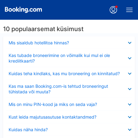
10 populaarsemat küsimust
Ahendatud
Mis sisaldub hotellitoa hinnas?
Ahendatud
Kas tubade broneerimine on võimalik kui mul ei ole
krediitkaarti?
Ahendatud
Kuidas teha kindlaks, kas mu broneering on kinnitatud?
Ahendatud
Kas ma saan Booking.com-is tehtud broneeringut
tühistada või muuta?
Ahendatud
Mis on minu PIN-kood ja miks on seda vaja?
Ahendatud
Kust leida majutusasutuse kontaktandmed?
Ahendatud
Kuidas näha hinda?