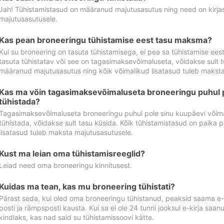
Jah! Tühistamistasud on määranud majutusasutus ning need on kirjas 
majutusasutusele.
Kas pean broneeringu tühistamise eest tasu maksma?
Kui su broneering on tasuta tühistamisega, ei pea sa tühistamise ee
tasuta tühistatav või see on tagasimaksevõimaluseta, võidakse sult t
määranud majutusasutus ning kõik võimalikud lisatasud tuleb maksta
Kas ma võin tagasimaksevõimaluseta broneeringu puhul 
tühistada?
Tagasimaksevõimaluseta broneeringu puhul pole sinu kuupäevi võima
tühistada, võidakse sult tasu küsida. Kõik tühistamistasud on paika 
lisatasud tuleb maksta majutusasutusele.
Kust ma leian oma tühistamisreeglid?
Leiad need oma broneeringu kinnitusest.
Kuidas ma tean, kas mu broneering tühistati?
Pärast seda, kui oled oma broneeringu tühistanud, peaksid saama e-ki
posti ja rämpsposti kausta. Kui sa ei ole 24 tunni jooksul e-kirja sa
kindlaks, kas nad said su tühistamissoovi kätte.