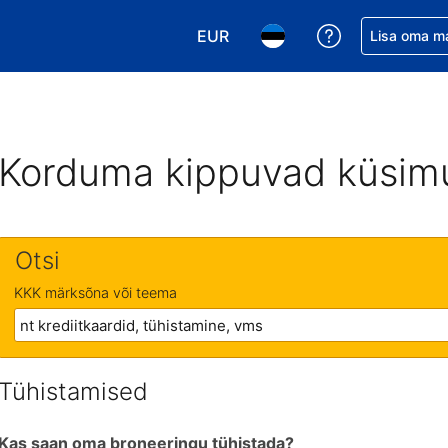
EUR
Saa broneerin
Lisa oma m
Vali valuuta. Praegune valitud v
Vali keel. Praegune valit
Korduma kippuvad küsim
Otsi
KKK märksõna või teema
Tühistamised
Kas saan oma broneeringu tühistada?