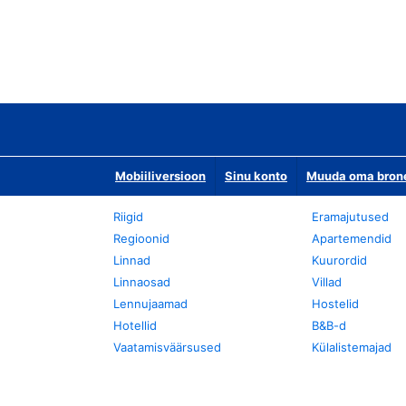
Mobiiliversioon
Sinu konto
Muuda oma bronee
Riigid
Eramajutused
Regioonid
Apartemendid
Linnad
Kuurordid
Linnaosad
Villad
Lennujaamad
Hostelid
Hotellid
B&B-d
Vaatamisväärsused
Külalistemajad