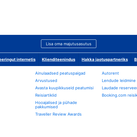
Lisa oma majutusasutus
ringut internetis
Klienditeenindus
Hakka jaotuspartneriks
B
Ainulaadsed peatuspaigad
Autorent
Arvustused
Lendude leidmine
Avasta kuupikkuseid peatumisi
Laudade reservee
Reisiartiklid
Booking.com reisik
Hooajalised ja pühade
pakkumised
Traveller Review Awards