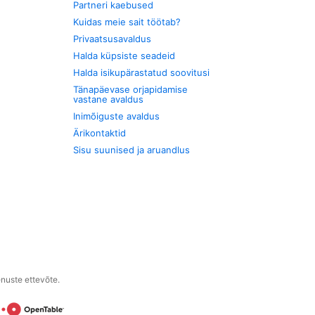
Partneri kaebused
Kuidas meie sait töötab?
Privaatsusavaldus
Halda küpsiste seadeid
Halda isikupärastatud soovitusi
Tänapäevase orjapidamise
vastane avaldus
Inimõiguste avaldus
Ärikontaktid
Sisu suunised ja aruandlus
enuste ettevõte.