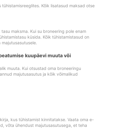
tühistamisreeglites. Kõik lisatasud maksad otse
st tasu maksma. Kui su broneering pole enam
ühistamistasu küsida. Kõik tühistamistasud on
 majutusasutusele.
peatumise kuupäevi muuta või
lik muuta. Kui otsustad oma broneeringu
pannud majutusasutus ja kõik võimalikud
rja, kus tühistamist kinnitatakse. Vaata oma e-
anud, võta ühendust majutusasutusega, et teha