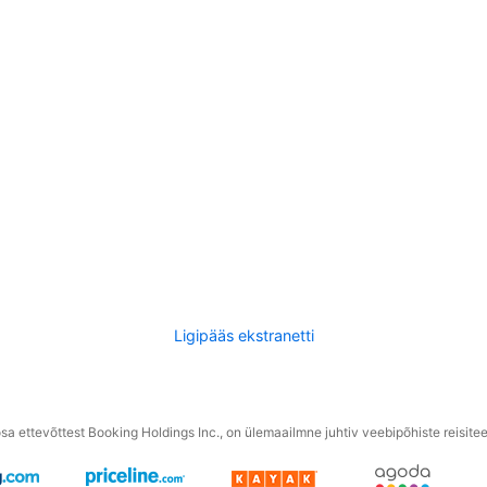
Ligipääs ekstranetti
a ettevõttest Booking Holdings Inc., on ülemaailmne juhtiv veebipõhiste reisite