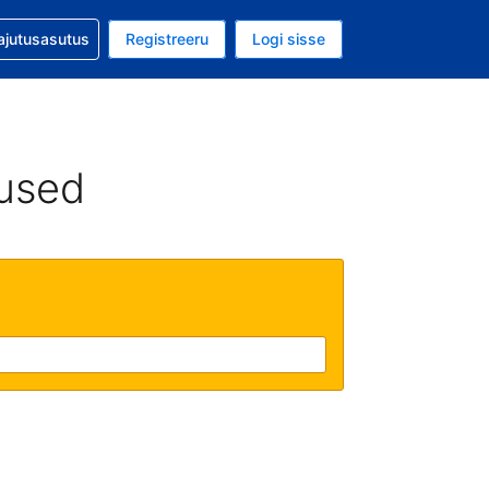
guga abi
ajutusasutus
Registreeru
Logi sisse
aluuta on EUR
ud keel on Eesti keeles
used