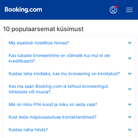
10 populaarsemat küsimust
Ahendatud
Mis sisaldub hotellitoa hinnas?
Ahendatud
Kas tubade broneerimine on võimalik kui mul ei ole
krediitkaarti?
Ahendatud
Kuidas teha kindlaks, kas mu broneering on kinnitatud?
Ahendatud
Kas ma saan Booking.com-is tehtud broneeringut
tühistada või muuta?
Ahendatud
Mis on minu PIN-kood ja miks on seda vaja?
Ahendatud
Kust leida majutusasutuse kontaktandmed?
Ahendatud
Kuidas näha hinda?