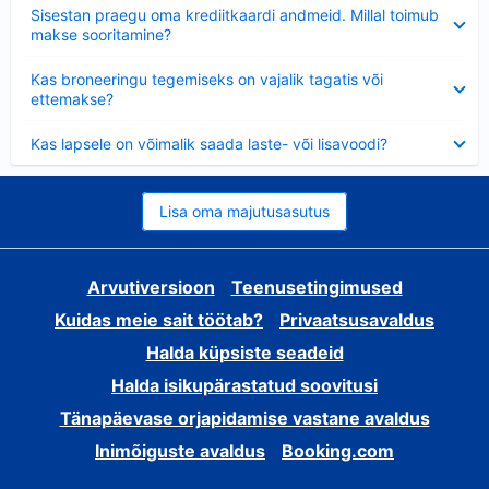
Ahendatud
Sisestan praegu oma krediitkaardi andmeid. Millal toimub
makse sooritamine?
Ahendatud
Kas broneeringu tegemiseks on vajalik tagatis või
ettemakse?
Ahendatud
Kas lapsele on võimalik saada laste- või lisavoodi?
Lisa oma majutusasutus
Arvutiversioon
Teenusetingimused
Kuidas meie sait töötab?
Privaatsusavaldus
Halda küpsiste seadeid
Halda isikupärastatud soovitusi
Tänapäevase orjapidamise vastane avaldus
Inimõiguste avaldus
Booking.com