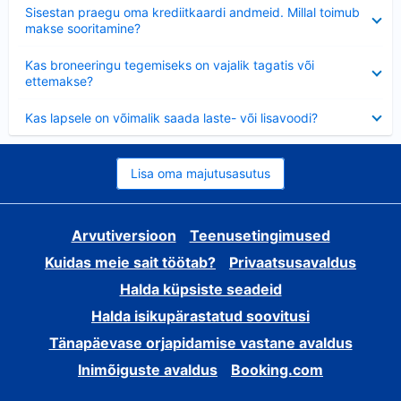
Ahendatud
Sisestan praegu oma krediitkaardi andmeid. Millal toimub
makse sooritamine?
Ahendatud
Kas broneeringu tegemiseks on vajalik tagatis või
ettemakse?
Ahendatud
Kas lapsele on võimalik saada laste- või lisavoodi?
Lisa oma majutusasutus
Arvutiversioon
Teenusetingimused
Kuidas meie sait töötab?
Privaatsusavaldus
Halda küpsiste seadeid
Halda isikupärastatud soovitusi
Tänapäevase orjapidamise vastane avaldus
Inimõiguste avaldus
Booking.com