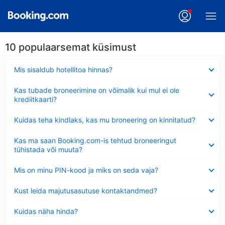
10 populaarsemat küsimust
Ahendatud
Mis sisaldub hotellitoa hinnas?
Ahendatud
Kas tubade broneerimine on võimalik kui mul ei ole
krediitkaarti?
Ahendatud
Kuidas teha kindlaks, kas mu broneering on kinnitatud?
Ahendatud
Kas ma saan Booking.com-is tehtud broneeringut
tühistada või muuta?
Ahendatud
Mis on minu PIN-kood ja miks on seda vaja?
Ahendatud
Kust leida majutusasutuse kontaktandmed?
Ahendatud
Kuidas näha hinda?