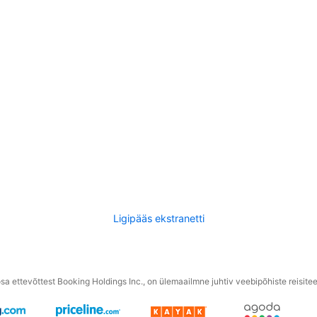
Ligipääs ekstranetti
a ettevõttest Booking Holdings Inc., on ülemaailmne juhtiv veebipõhiste reisite