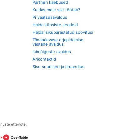
Partneri kaebused
Kuidas meie sait töötab?
Privaatsusavaldus
Halda küpsiste seadeid
Halda isikupärastatud soovitusi
Tänapäevase orjapidamise
vastane avaldus
Inimõiguste avaldus
Ärikontaktid
Sisu suunised ja aruandlus
enuste ettevõte.