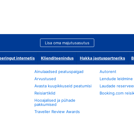
Lisa oma majutusasutus
ringut internetis
Klienditeenindus
Hakka jaotuspartneriks
B
Ainulaadsed peatuspaigad
Autorent
Arvustused
Lendude leidmine
Avasta kuupikkuseid peatumisi
Laudade reservee
Reisiartiklid
Booking.com reisik
Hooajalised ja pühade
pakkumised
Traveller Review Awards