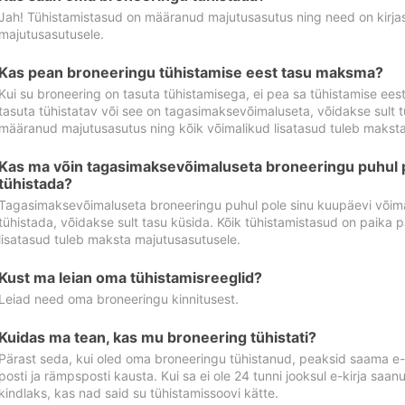
Jah! Tühistamistasud on määranud majutusasutus ning need on kirjas 
majutusasutusele.
Kas pean broneeringu tühistamise eest tasu maksma?
Kui su broneering on tasuta tühistamisega, ei pea sa tühistamise ee
tasuta tühistatav või see on tagasimaksevõimaluseta, võidakse sult t
määranud majutusasutus ning kõik võimalikud lisatasud tuleb maksta
Kas ma võin tagasimaksevõimaluseta broneeringu puhul 
tühistada?
Tagasimaksevõimaluseta broneeringu puhul pole sinu kuupäevi võima
tühistada, võidakse sult tasu küsida. Kõik tühistamistasud on paika 
lisatasud tuleb maksta majutusasutusele.
Kust ma leian oma tühistamisreeglid?
Leiad need oma broneeringu kinnitusest.
Kuidas ma tean, kas mu broneering tühistati?
Pärast seda, kui oled oma broneeringu tühistanud, peaksid saama e-ki
posti ja rämpsposti kausta. Kui sa ei ole 24 tunni jooksul e-kirja sa
kindlaks, kas nad said su tühistamissoovi kätte.