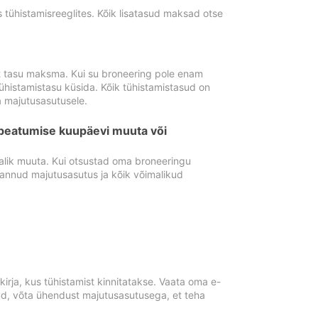
tühistamisreeglites. Kõik lisatasud maksad otse
st tasu maksma. Kui su broneering pole enam
ühistamistasu küsida. Kõik tühistamistasud on
 majutusasutusele.
peatumise kuupäevi muuta või
lik muuta. Kui otsustad oma broneeringu
pannud majutusasutus ja kõik võimalikud
rja, kus tühistamist kinnitatakse. Vaata oma e-
anud, võta ühendust majutusasutusega, et teha