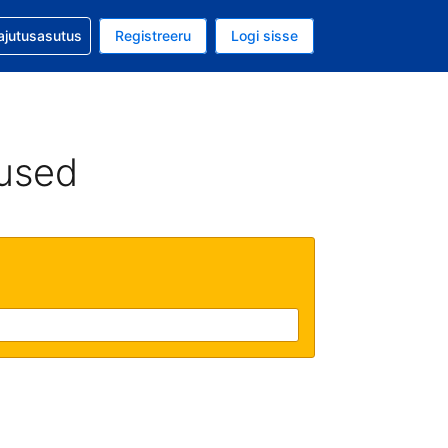
guga abi
ajutusasutus
Registreeru
Logi sisse
luuta on USA dollar
ud keel on Eesti keeles
used