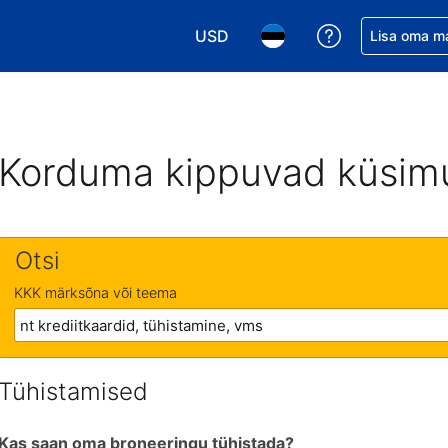
USD
Saa broneerin
Lisa oma m
Vali valuuta. Praegune valitud va
Vali keel. Praegune valit
Korduma kippuvad küsim
Otsi
KKK märksõna või teema
Tühistamised
Kas saan oma broneeringu tühistada?