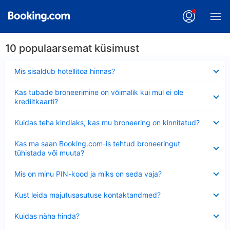
10 populaarsemat küsimust
Ahendatud
Mis sisaldub hotellitoa hinnas?
Ahendatud
Kas tubade broneerimine on võimalik kui mul ei ole
krediitkaarti?
Ahendatud
Kuidas teha kindlaks, kas mu broneering on kinnitatud?
Ahendatud
Kas ma saan Booking.com-is tehtud broneeringut
tühistada või muuta?
Ahendatud
Mis on minu PIN-kood ja miks on seda vaja?
Ahendatud
Kust leida majutusasutuse kontaktandmed?
Ahendatud
Kuidas näha hinda?