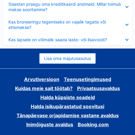
Ahendatud
Sisestan praegu oma krediitkaardi andmeid. Millal toimub
makse sooritamine?
Ahendatud
Kas broneeringu tegemiseks on vajalik tagatis või
ettemakse?
Ahendatud
Kas lapsele on võimalik saada laste- või lisavoodi?
Lisa oma majutusasutus
Arvutiversioon
Teenusetingimused
Kuidas meie sait töötab?
Privaatsusavaldus
Halda küpsiste seadeid
Halda isikupärastatud soovitusi
Tänapäevase orjapidamise vastane avaldus
Inimõiguste avaldus
Booking.com