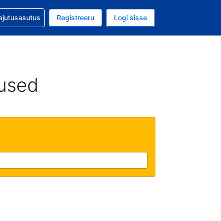
guga abi
ajutusasutus
Registreeru
Logi sisse
luuta on USA dollar
ud keel on Eesti keeles
used