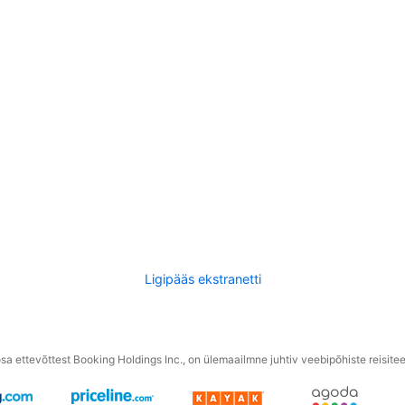
Ligipääs ekstranetti
a ettevõttest Booking Holdings Inc., on ülemaailmne juhtiv veebipõhiste reisite