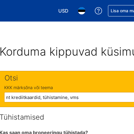
USD
Saa broneerin
Lisa oma m
Vali valuuta. Praegune valitud va
Vali keel. Praegune valit
Korduma kippuvad küsim
Otsi
KKK märksõna või teema
Tühistamised
Kas saan oma broneeringu tühistada?