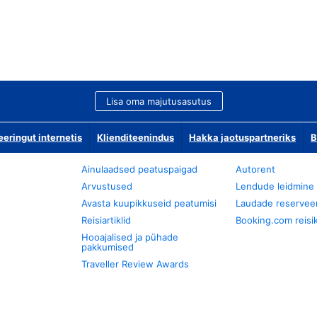
Lisa oma majutusasutus
ringut internetis
Klienditeenindus
Hakka jaotuspartneriks
B
Ainulaadsed peatuspaigad
Autorent
Arvustused
Lendude leidmine
Avasta kuupikkuseid peatumisi
Laudade reservee
Reisiartiklid
Booking.com reisik
Hooajalised ja pühade
pakkumised
Traveller Review Awards