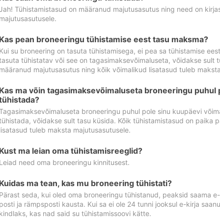
Jah! Tühistamistasud on määranud majutusasutus ning need on kirjas 
majutusasutusele.
Kas pean broneeringu tühistamise eest tasu maksma?
Kui su broneering on tasuta tühistamisega, ei pea sa tühistamise ee
tasuta tühistatav või see on tagasimaksevõimaluseta, võidakse sult t
määranud majutusasutus ning kõik võimalikud lisatasud tuleb maksta
Kas ma võin tagasimaksevõimaluseta broneeringu puhul 
tühistada?
Tagasimaksevõimaluseta broneeringu puhul pole sinu kuupäevi võima
tühistada, võidakse sult tasu küsida. Kõik tühistamistasud on paika 
lisatasud tuleb maksta majutusasutusele.
Kust ma leian oma tühistamisreeglid?
Leiad need oma broneeringu kinnitusest.
Kuidas ma tean, kas mu broneering tühistati?
Pärast seda, kui oled oma broneeringu tühistanud, peaksid saama e-ki
posti ja rämpsposti kausta. Kui sa ei ole 24 tunni jooksul e-kirja sa
kindlaks, kas nad said su tühistamissoovi kätte.