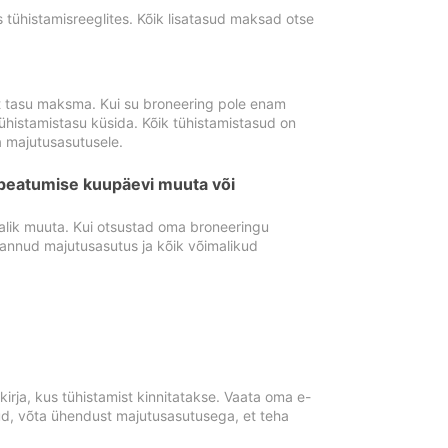
tühistamisreeglites. Kõik lisatasud maksad otse
st tasu maksma. Kui su broneering pole enam
ühistamistasu küsida. Kõik tühistamistasud on
 majutusasutusele.
peatumise kuupäevi muuta või
lik muuta. Kui otsustad oma broneeringu
pannud majutusasutus ja kõik võimalikud
rja, kus tühistamist kinnitatakse. Vaata oma e-
anud, võta ühendust majutusasutusega, et teha