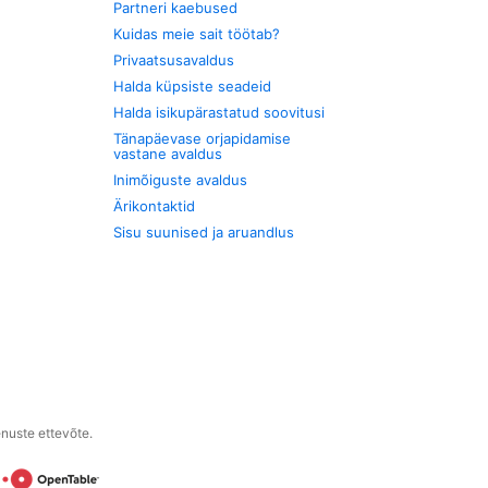
Partneri kaebused
Kuidas meie sait töötab?
Privaatsusavaldus
Halda küpsiste seadeid
Halda isikupärastatud soovitusi
Tänapäevase orjapidamise
vastane avaldus
Inimõiguste avaldus
Ärikontaktid
Sisu suunised ja aruandlus
enuste ettevõte.