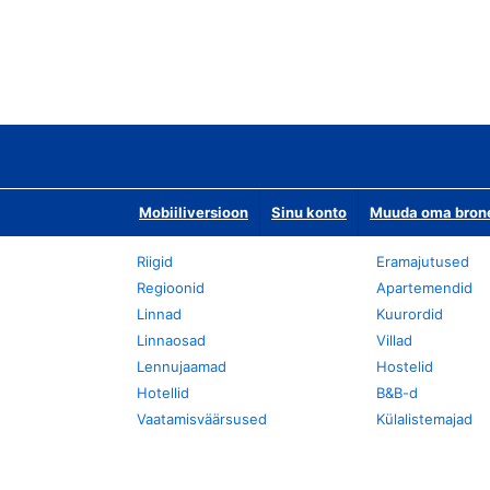
Mobiiliversioon
Sinu konto
Muuda oma bronee
Riigid
Eramajutused
Regioonid
Apartemendid
Linnad
Kuurordid
Linnaosad
Villad
Lennujaamad
Hostelid
Hotellid
B&B-d
Vaatamisväärsused
Külalistemajad