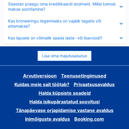
Ahendatud
Sisestan praegu oma krediitkaardi andmeid. Millal toimub
makse sooritamine?
Ahendatud
Kas broneeringu tegemiseks on vajalik tagatis või
ettemakse?
Ahendatud
Kas lapsele on võimalik saada laste- või lisavoodi?
Lisa oma majutusasutus
Arvutiversioon
Teenusetingimused
Kuidas meie sait töötab?
Privaatsusavaldus
Halda küpsiste seadeid
Halda isikupärastatud soovitusi
Tänapäevase orjapidamise vastane avaldus
Inimõiguste avaldus
Booking.com