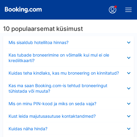
10 populaarsemat küsimust
Ahendatud
Mis sisaldub hotellitoa hinnas?
Ahendatud
Kas tubade broneerimine on võimalik kui mul ei ole
krediitkaarti?
Ahendatud
Kuidas teha kindlaks, kas mu broneering on kinnitatud?
Ahendatud
Kas ma saan Booking.com-is tehtud broneeringut
tühistada või muuta?
Ahendatud
Mis on minu PIN-kood ja miks on seda vaja?
Ahendatud
Kust leida majutusasutuse kontaktandmed?
Ahendatud
Kuidas näha hinda?