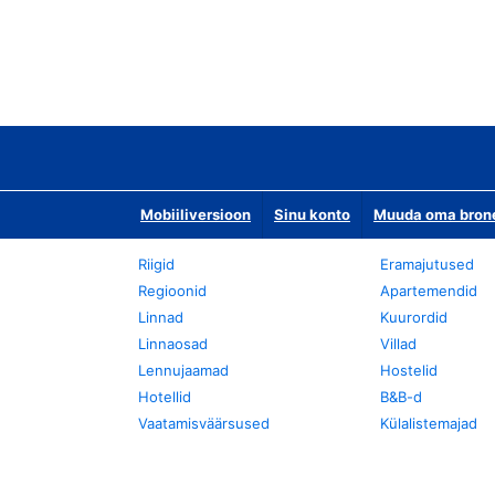
Mobiiliversioon
Sinu konto
Muuda oma bronee
Riigid
Eramajutused
Regioonid
Apartemendid
Linnad
Kuurordid
Linnaosad
Villad
Lennujaamad
Hostelid
Hotellid
B&B-d
Vaatamisväärsused
Külalistemajad