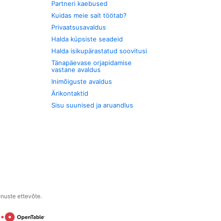
Partneri kaebused
Kuidas meie sait töötab?
Privaatsusavaldus
Halda küpsiste seadeid
Halda isikupärastatud soovitusi
Tänapäevase orjapidamise
vastane avaldus
Inimõiguste avaldus
Ärikontaktid
Sisu suunised ja aruandlus
enuste ettevõte.