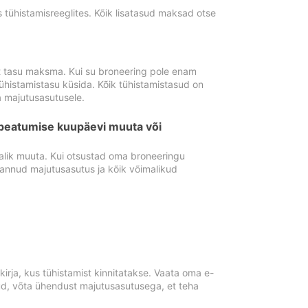
tühistamisreeglites. Kõik lisatasud maksad otse
st tasu maksma. Kui su broneering pole enam
ühistamistasu küsida. Kõik tühistamistasud on
 majutusasutusele.
peatumise kuupäevi muuta või
lik muuta. Kui otsustad oma broneeringu
pannud majutusasutus ja kõik võimalikud
rja, kus tühistamist kinnitatakse. Vaata oma e-
anud, võta ühendust majutusasutusega, et teha