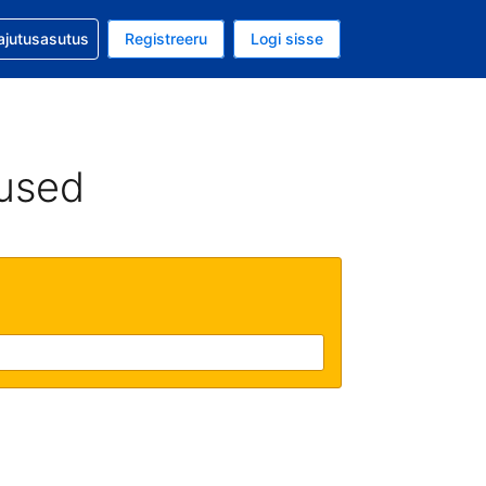
guga abi
ajutusasutus
Registreeru
Logi sisse
aluuta on EUR
ud keel on Eesti keeles
used