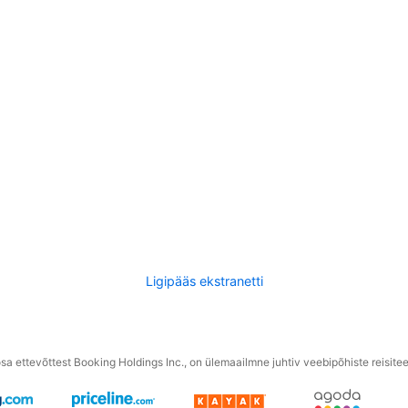
Ligipääs ekstranetti
a ettevõttest Booking Holdings Inc., on ülemaailmne juhtiv veebipõhiste reisite