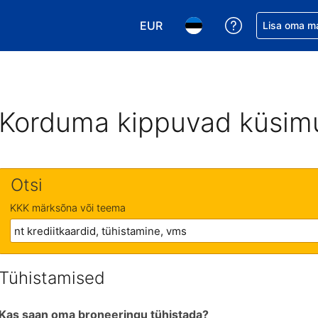
EUR
Saa broneerin
Lisa oma m
Vali valuuta. Praegune valitud v
Vali keel. Praegune valit
Korduma kippuvad küsim
Otsi
KKK märksõna või teema
Tühistamised
Kas saan oma broneeringu tühistada?