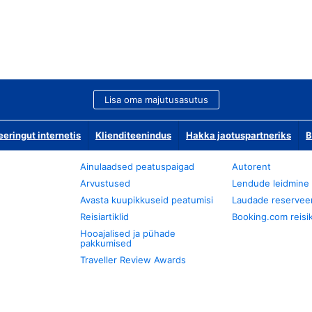
Lisa oma majutusasutus
ringut internetis
Klienditeenindus
Hakka jaotuspartneriks
B
Ainulaadsed peatuspaigad
Autorent
Arvustused
Lendude leidmine
Avasta kuupikkuseid peatumisi
Laudade reservee
Reisiartiklid
Booking.com reisik
Hooajalised ja pühade
pakkumised
Traveller Review Awards