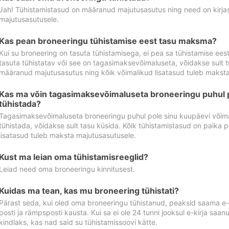
Jah! Tühistamistasud on määranud majutusasutus ning need on kirjas 
majutusasutusele.
Kas pean broneeringu tühistamise eest tasu maksma?
Kui su broneering on tasuta tühistamisega, ei pea sa tühistamise ee
tasuta tühistatav või see on tagasimaksevõimaluseta, võidakse sult t
määranud majutusasutus ning kõik võimalikud lisatasud tuleb maksta
Kas ma võin tagasimaksevõimaluseta broneeringu puhul 
tühistada?
Tagasimaksevõimaluseta broneeringu puhul pole sinu kuupäevi võima
tühistada, võidakse sult tasu küsida. Kõik tühistamistasud on paika 
lisatasud tuleb maksta majutusasutusele.
Kust ma leian oma tühistamisreeglid?
Leiad need oma broneeringu kinnitusest.
Kuidas ma tean, kas mu broneering tühistati?
Pärast seda, kui oled oma broneeringu tühistanud, peaksid saama e-ki
posti ja rämpsposti kausta. Kui sa ei ole 24 tunni jooksul e-kirja sa
kindlaks, kas nad said su tühistamissoovi kätte.