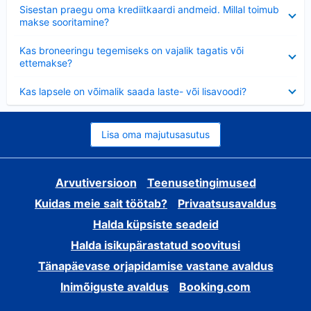
Ahendatud
Sisestan praegu oma krediitkaardi andmeid. Millal toimub
makse sooritamine?
Ahendatud
Kas broneeringu tegemiseks on vajalik tagatis või
ettemakse?
Ahendatud
Kas lapsele on võimalik saada laste- või lisavoodi?
Lisa oma majutusasutus
Arvutiversioon
Teenusetingimused
Kuidas meie sait töötab?
Privaatsusavaldus
Halda küpsiste seadeid
Halda isikupärastatud soovitusi
Tänapäevase orjapidamise vastane avaldus
Inimõiguste avaldus
Booking.com