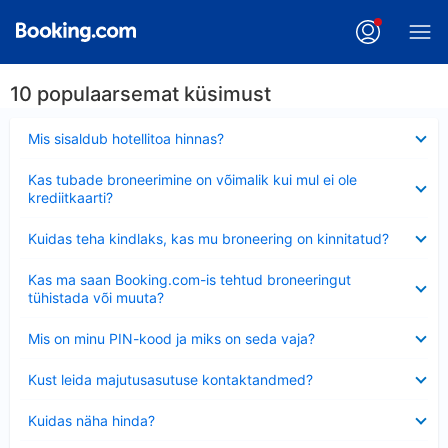
10 populaarsemat küsimust
Ahendatud
Mis sisaldub hotellitoa hinnas?
Ahendatud
Kas tubade broneerimine on võimalik kui mul ei ole
krediitkaarti?
Ahendatud
Kuidas teha kindlaks, kas mu broneering on kinnitatud?
Ahendatud
Kas ma saan Booking.com-is tehtud broneeringut
tühistada või muuta?
Ahendatud
Mis on minu PIN-kood ja miks on seda vaja?
Ahendatud
Kust leida majutusasutuse kontaktandmed?
Ahendatud
Kuidas näha hinda?