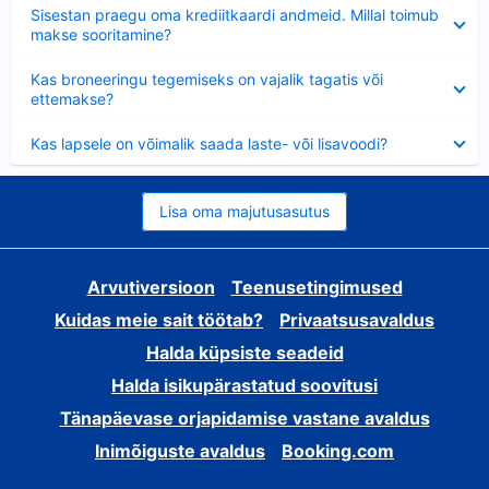
Ahendatud
Sisestan praegu oma krediitkaardi andmeid. Millal toimub
makse sooritamine?
Ahendatud
Kas broneeringu tegemiseks on vajalik tagatis või
ettemakse?
Ahendatud
Kas lapsele on võimalik saada laste- või lisavoodi?
Lisa oma majutusasutus
Arvutiversioon
Teenusetingimused
Kuidas meie sait töötab?
Privaatsusavaldus
Halda küpsiste seadeid
Halda isikupärastatud soovitusi
Tänapäevase orjapidamise vastane avaldus
Inimõiguste avaldus
Booking.com