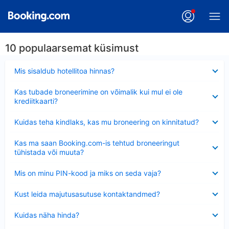
10 populaarsemat küsimust
Ahendatud
Mis sisaldub hotellitoa hinnas?
Ahendatud
Kas tubade broneerimine on võimalik kui mul ei ole
krediitkaarti?
Ahendatud
Kuidas teha kindlaks, kas mu broneering on kinnitatud?
Ahendatud
Kas ma saan Booking.com-is tehtud broneeringut
tühistada või muuta?
Ahendatud
Mis on minu PIN-kood ja miks on seda vaja?
Ahendatud
Kust leida majutusasutuse kontaktandmed?
Ahendatud
Kuidas näha hinda?