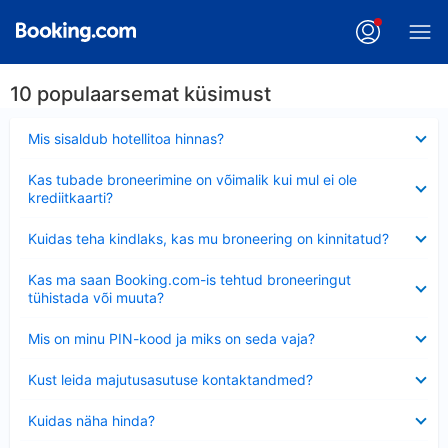
10 populaarsemat küsimust
Ahendatud
Mis sisaldub hotellitoa hinnas?
Ahendatud
Kas tubade broneerimine on võimalik kui mul ei ole
krediitkaarti?
Ahendatud
Kuidas teha kindlaks, kas mu broneering on kinnitatud?
Ahendatud
Kas ma saan Booking.com-is tehtud broneeringut
tühistada või muuta?
Ahendatud
Mis on minu PIN-kood ja miks on seda vaja?
Ahendatud
Kust leida majutusasutuse kontaktandmed?
Ahendatud
Kuidas näha hinda?