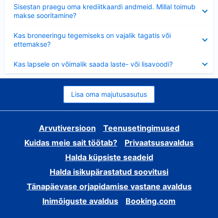
Ahendatud
Sisestan praegu oma krediitkaardi andmeid. Millal toimub
makse sooritamine?
Ahendatud
Kas broneeringu tegemiseks on vajalik tagatis või
ettemakse?
Ahendatud
Kas lapsele on võimalik saada laste- või lisavoodi?
Lisa oma majutusasutus
Arvutiversioon
Teenusetingimused
Kuidas meie sait töötab?
Privaatsusavaldus
Halda küpsiste seadeid
Halda isikupärastatud soovitusi
Tänapäevase orjapidamise vastane avaldus
Inimõiguste avaldus
Booking.com