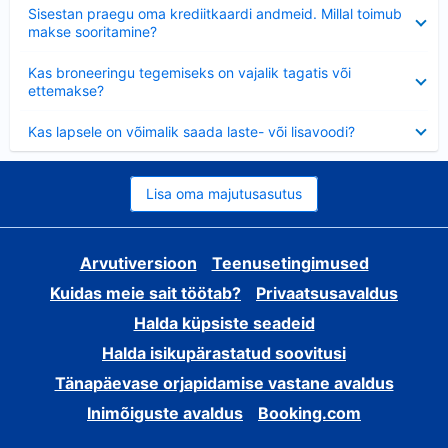
Ahendatud
Sisestan praegu oma krediitkaardi andmeid. Millal toimub
makse sooritamine?
Ahendatud
Kas broneeringu tegemiseks on vajalik tagatis või
ettemakse?
Ahendatud
Kas lapsele on võimalik saada laste- või lisavoodi?
Lisa oma majutusasutus
Arvutiversioon
Teenusetingimused
Kuidas meie sait töötab?
Privaatsusavaldus
Halda küpsiste seadeid
Halda isikupärastatud soovitusi
Tänapäevase orjapidamise vastane avaldus
Inimõiguste avaldus
Booking.com