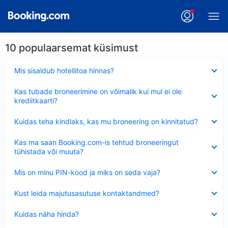
10 populaarsemat küsimust
Ahendatud
Mis sisaldub hotellitoa hinnas?
Ahendatud
Kas tubade broneerimine on võimalik kui mul ei ole
krediitkaarti?
Ahendatud
Kuidas teha kindlaks, kas mu broneering on kinnitatud?
Ahendatud
Kas ma saan Booking.com-is tehtud broneeringut
tühistada või muuta?
Ahendatud
Mis on minu PIN-kood ja miks on seda vaja?
Ahendatud
Kust leida majutusasutuse kontaktandmed?
Ahendatud
Kuidas näha hinda?