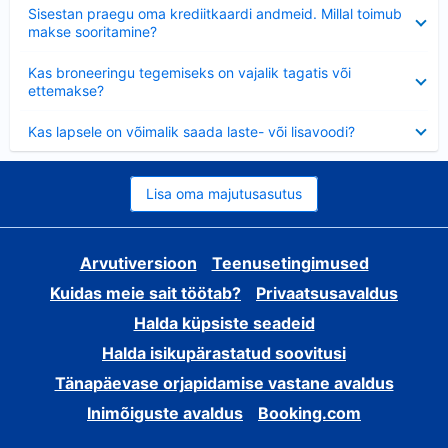
Ahendatud
Sisestan praegu oma krediitkaardi andmeid. Millal toimub
makse sooritamine?
Ahendatud
Kas broneeringu tegemiseks on vajalik tagatis või
ettemakse?
Ahendatud
Kas lapsele on võimalik saada laste- või lisavoodi?
Lisa oma majutusasutus
Arvutiversioon
Teenusetingimused
Kuidas meie sait töötab?
Privaatsusavaldus
Halda küpsiste seadeid
Halda isikupärastatud soovitusi
Tänapäevase orjapidamise vastane avaldus
Inimõiguste avaldus
Booking.com