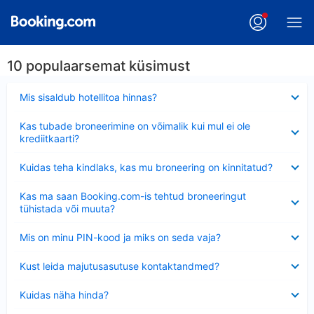
10 populaarsemat küsimust
Ahendatud
Mis sisaldub hotellitoa hinnas?
Ahendatud
Kas tubade broneerimine on võimalik kui mul ei ole
krediitkaarti?
Ahendatud
Kuidas teha kindlaks, kas mu broneering on kinnitatud?
Ahendatud
Kas ma saan Booking.com-is tehtud broneeringut
tühistada või muuta?
Ahendatud
Mis on minu PIN-kood ja miks on seda vaja?
Ahendatud
Kust leida majutusasutuse kontaktandmed?
Ahendatud
Kuidas näha hinda?